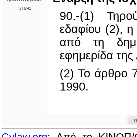
1/1990
90.-(1) Τηρ
εδαφίου (2), η
από τη δημο
εφημερίδα της
(2) Το άρθρο 7
1990.
Π
Cylaw.org
: Από το ΚΙΝOΠ/