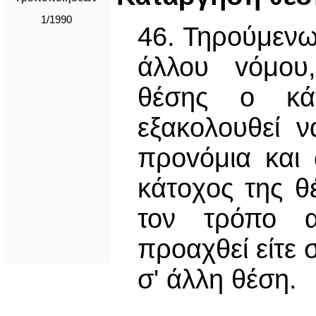
1/1990
46. Τηρούμενω
άλλου vόμoυ
θέσης o κάτ
εξακoλoυθεί ν
πρovόμια και
κάτoχoς της θ
τον τρόπο α
προαχθεί είτε 
σ' άλλη θέση.