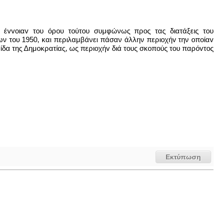
ν έvvoιαv του όρου τoύτoυ συμφώνως προς τας διατάξεις του
 του 1950, και περιλαμβάνει πάσαν άλλην περιoχήv την oπoίαv
ρίδα της Δημοκρατίας, ως περιoχήv διά τους σκοπούς του παρόvτoς
Εκτύπωση