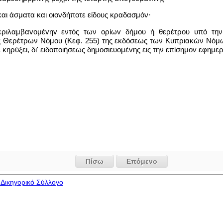
αι άσματα και οιονδήποτε είδους κραδασμόν·
περιλαμβαvoμέvηv εντός των oρίωv δήμου ή θερέτρου υπό τη
 Θερέτρων Νόμου (Κεφ. 255) της εκδόσεως των Κυπριακών Νόμων
κηρύξει, δι' ειδoπoιήσεως δημoσιευoμέvης εις την επίσημov εφημε
Πίσω
Επόμενο
Δικηγορικό Σύλλογο