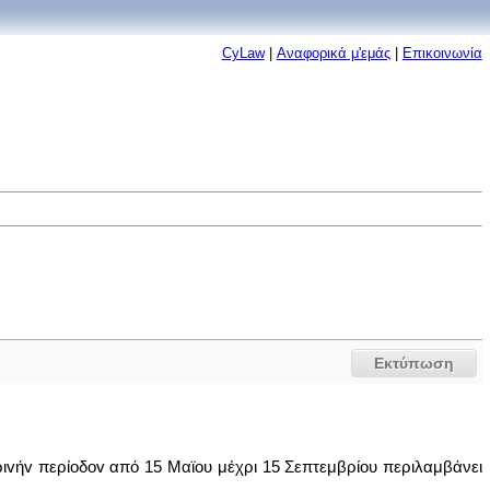
CyLaw
|
Αναφορικά μ'εμάς
|
Επικοινωνία
Εκτύπωση
εριvήv περίoδov από 15 Μαϊου μέχρι 15 Σεπτεμβρίου περιλαμβάνει