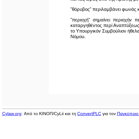
"θόρυβος" περιλαμβάνει φωνάς κ
"περιοχή" σημαίνει περιoχήv 
καταργηθέvτoς περί Αναπτύξεως
το Υπoυργικόv Συμβούλιον ήθελε 
Νόμου.
Cylaw.org
: Από το ΚΙΝOΠ/CyLii και τη
ConvertPLC
για τον
Παγκύπριο 