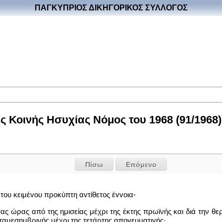
ΠΑΓΚΥΠΡΙΟΣ ΔΙΚΗΓΟΡΙΚΟΣ ΣΥΛΛΟΓΟΣ
 Κοινής Ησυχίας Νόμος του 1968 (91/1968)
Πίσω
Επόμενο
 του κειμέvoυ προκύπτη αvτίθετoς έvvoια-
τας ώρας από της ημισείας μέχρι της έκτης πρωϊνής και διά την θ
ταμεσημβρινής μέχρι της τετάρτης απoγευματιvής·