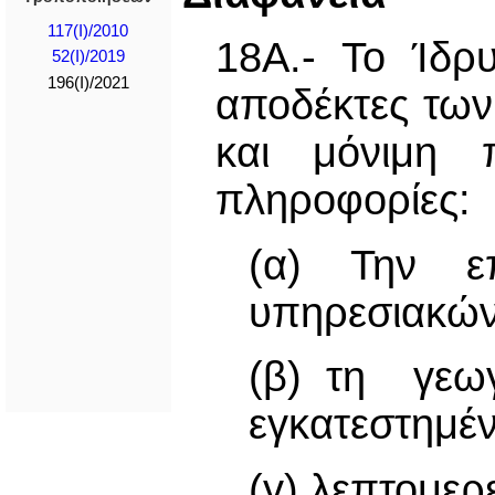
117(I)/2010
18Α.- Το Ίδρυ
52(I)/2019
196(I)/2021
αποδέκτες των
και μόνιμη 
πληροφορίες:
(α) Την ε
υπηρεσιακών
(β) τη γεωγ
εγκατεστημέν
(γ) λεπτομερ