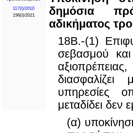
δημόσια πρ
117(I)/2010
196(I)/2021
αδικήματος τρ
18Β.-(1) Επι
σεβασμού και
αξιοπρέπεια
διασφαλίζει
υπηρεσίες ο
μεταδίδει δεν 
(α) υποκίνησ