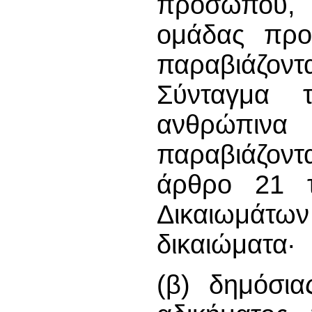
προσώπου, 
ομάδας πρ
παραβιάζοντ
Σύνταγμα τ
ανθρώπιν
παραβιάζοντ
άρθρο 21 
Δικαιωμάτ
δικαιώματα·
(β) δημόσι