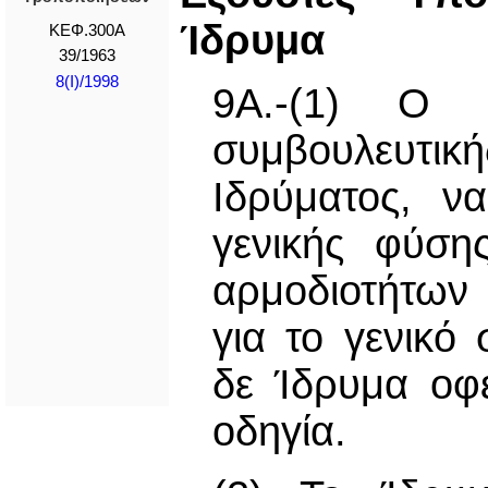
Ίδρυμα
ΚΕΦ.300Α
39/1963
8(I)/1998
9Α.-(1) Ο Υ
συμβουλευτ
Ιδρύματος, ν
γενικής φύσ
αρμοδιοτήτων 
για το γενικό
δε Ίδρυμα οφε
οδηγία.