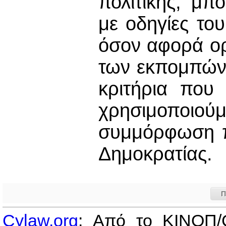
πολιτικής, μπ
με οδηγίες το
όσον αφορά ορ
των εκπομπών 
κριτήρια που
χρησιμοποι
συμμόρφωση π
Δημοκρατίας.
Π
Cylaw.org
: Από το ΚΙΝOΠ/