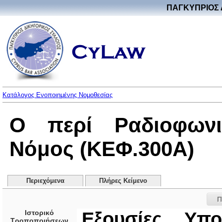
ΠΑΓΚΥΠΡΙΟΣ 
Κατάλογος Ενοποιημένης Νομοθεσίας
Ο περί Ραδιοφωνι
Νόμος (ΚΕΦ.300Α)
Περιεχόμενα
Πλήρες Κείμενο
Π
Ιστορικό
Εξουσίες Υπ
Τροποποιήσεων