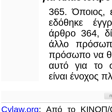
365. Όποιος,
εδόθηκε έγγ
άρθρο 364, δί
άλλο πρόσωπ
πρόσωπο να θέ
αυτό για το 
είναι ένοχος π
Π
Cylaw.org
: Από το ΚΙΝOΠ/