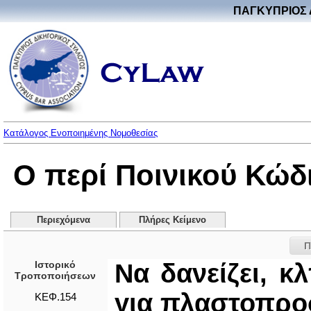
ΠΑΓΚΥΠΡΙΟΣ 
Κατάλογος Ενοποιημένης Νομοθεσίας
Ο περί Ποινικού Κώδ
Περιεχόμενα
Πλήρες Κείμενο
Π
Ιστορικό
Να δανείζει, κ
Τροποποιήσεων
για πλαστοπρ
ΚΕΦ.154