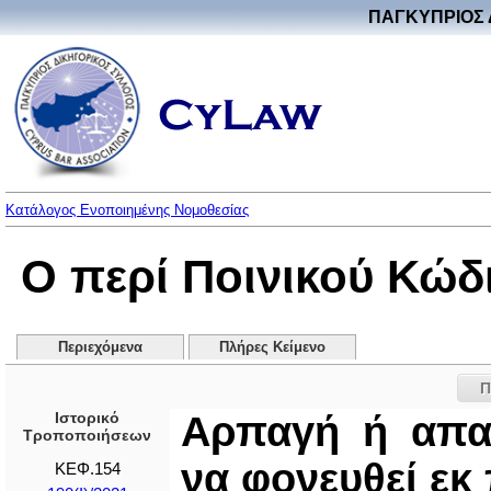
ΠΑΓΚΥΠΡΙΟΣ 
Κατάλογος Ενοποιημένης Νομοθεσίας
Ο περί Ποινικού Κώδ
Περιεχόμενα
Πλήρες Κείμενο
Π
Ιστορικό
Αρπαγή ή απ
Τροποποιήσεων
να φονευθεί εκ
ΚΕΦ.154