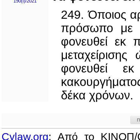
190(I)/2021
249. Όποιος α
πρόσωπο με 
φονευθεί εκ π
μεταχείρισης
φονευθεί εκ
κακουργήματο
δέκα χρόνων.
Π
Cylaw.org
: Από το ΚΙΝOΠ/