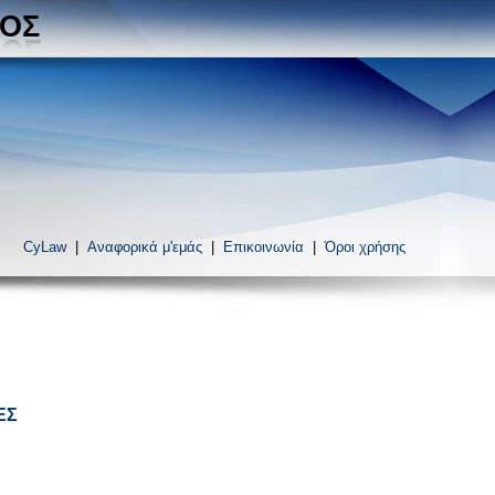
ΓΟΣ
CyLaw
|
Αναφορικά μ'εμάς
|
Επικοινωνία
|
Όροι χρήσης
ΕΣ