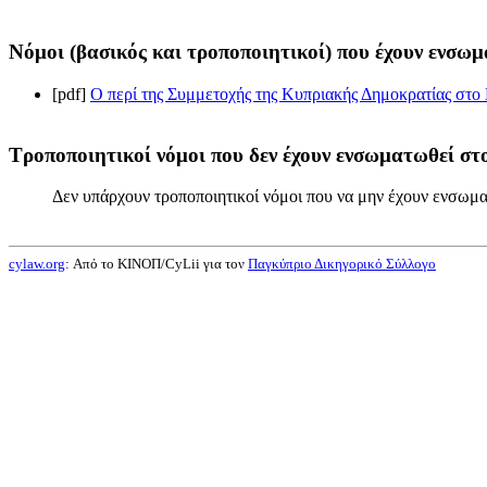
Νόμοι (βασικός και τροποποιητικοί) που έχουν ενσωμ
[pdf]
Ο περί της Συμμετοχής της Κυπριακής Δημοκρατίας στ
Τροποποιητικοί νόμοι που δεν έχουν ενσωματωθεί στο
Δεν υπάρχουν τροποποιητικοί νόμοι που να μην έχουν ενσωμα
cylaw.org
: Από το ΚΙΝOΠ/CyLii για τον
Παγκύπριο Δικηγορικό Σύλλογο