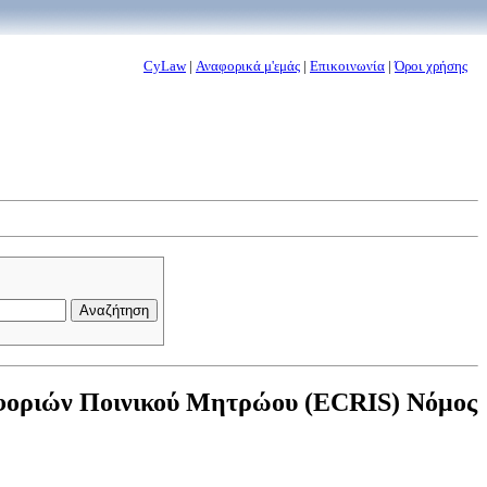
CyLaw
|
Αναφορικά μ'εμάς
|
Επικοινωνία
|
Όροι χρήσης
οφοριών Ποινικού Μητρώου (ECRIS) Νόμος