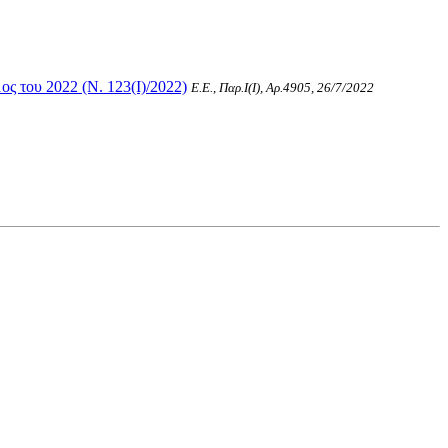
 του 2022 (Ν. 123(I)/2022)
Ε.Ε., Παρ.Ι(I), Αρ.4905, 26/7/2022