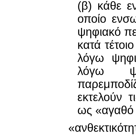
(β) κάθε ε
οποίο ενσω
ψηφιακό πε
κατά τέτοι
λόγω ψηφι
λόγω ψ
παρεμποδ
εκτελούν τ
ως «αγαθό 
«ανθεκτικότη