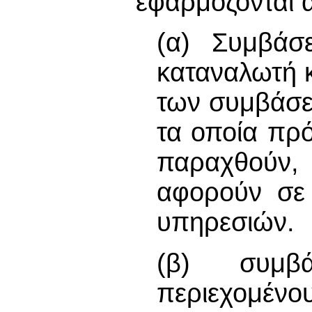
εφαρμόζονται 
(α) Συμβάσ
καταναλωτή 
των συμβάσε
τα οποία πρό
παραχθούν,
αφορούν σε
υπηρεσιών.
(β) συμβ
περιεχομένο