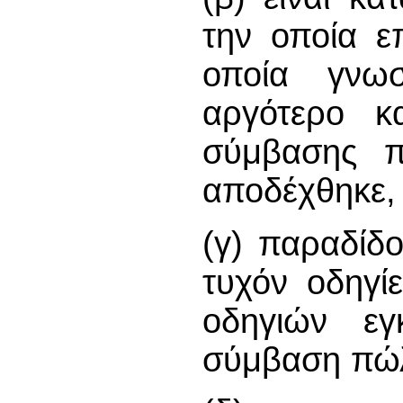
την οποία ε
οποία γνω
αργότερο κ
σύμβασης π
αποδέχθηκε,
(γ) παραδίδο
τυχόν οδηγί
οδηγιών εγ
σύμβαση πώλ