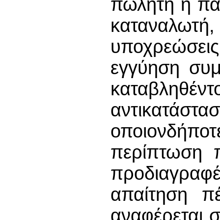
πωλητή ή πα
καταναλωτ
υποχρεώσεις
εγγύηση συμ
καταβληθ
αντικατάστα
οποιονδήπ
περίπτωση π
προδιαγρα
απαίτηση π
αναφέρεται 