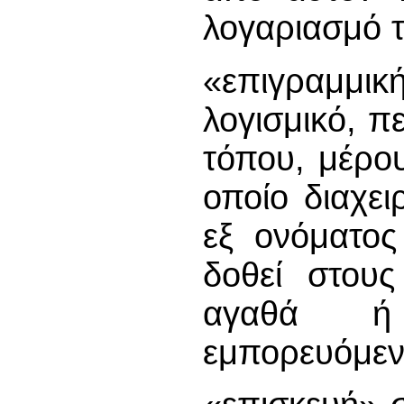
λογαριασμό τ
«επιγραμμι
λογισμικό, π
τόπου, μέρο
οποίο διαχει
εξ ονόματος
δοθεί στου
αγαθά ή
εμπορευόμεν