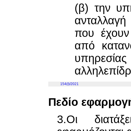
(β) την υπ
ανταλλαγή
που έχουν
από καταν
υπηρεσί
αλληλεπίδρ
154(I)/2021
Πεδίο εφαρμογ
3.Οι διατά