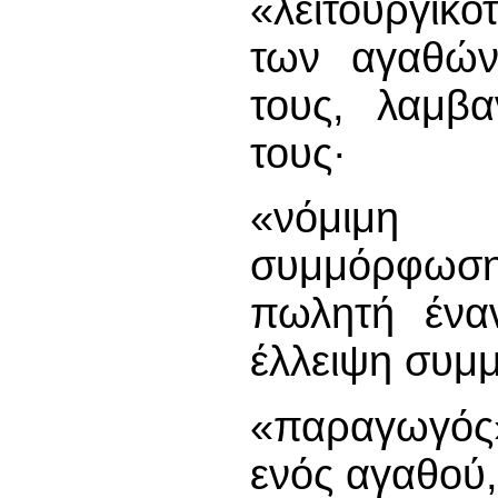
«λειτουργικ
των αγαθών 
τους, λαμβ
τους·
«νόμιμη 
συμμόρφωση
πωλητή έναν
έλλειψη συμ
«παραγωγός»
ενός αγαθού,