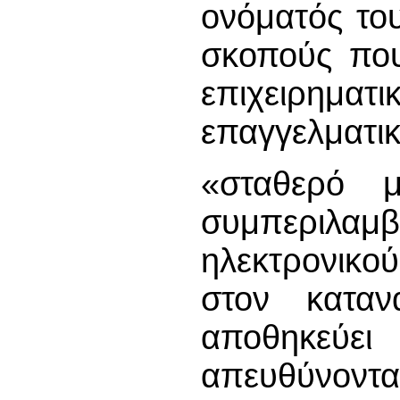
ονόματός του
σκοπούς που 
επιχειρη
επαγγελματικ
«σταθερό μ
συμπεριλα
ηλεκτρονικο
στον κατα
αποθηκεύε
απευθύνοντ