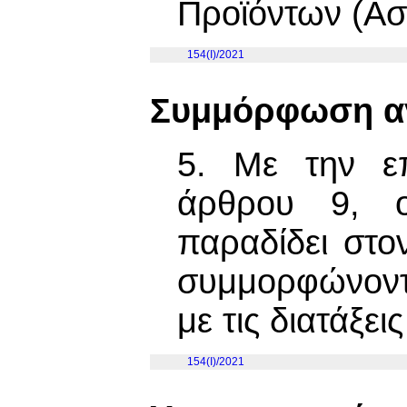
Προϊόντων (Ασ
154(I)/2021
Συμμόρφωση α
5. Με την επ
άρθρου 9, ο
παραδίδει στο
συμμορφώνοντ
με τις διατάξει
154(I)/2021