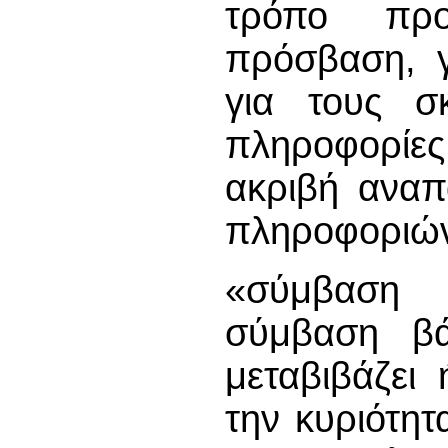
τρόπο προ
πρόσβαση, γ
για τους σ
πληροφορίες
ακριβή ανα
πληροφοριώ
«σύμβαση 
σύμβαση βά
μεταβιβάζει
την κυριότη