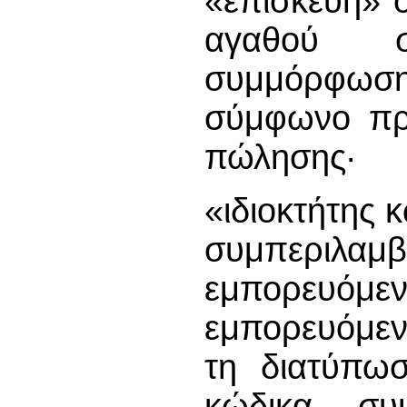
«επισκευή» 
αγαθού σ
συμμόρφωσ
σύμφωνο πρ
πώλησης·
«ιδιοκτήτης 
συμπερι
εμπορευό
εμπορευόμενω
τη διατύπω
κώδικα συ