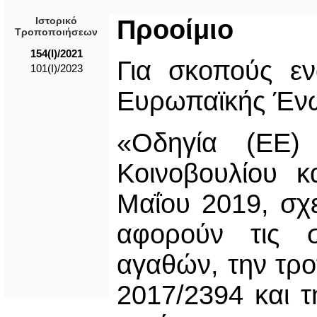
Ιστορικό
Προοίμιο
Τροποποιήσεων
154(I)/2021
Για σκοπούς ε
101(I)/2023
Ευρωπαϊκής Ένω
«Οδηγία (ΕΕ)
Κοινοβουλίου κ
Μαΐου 2019, σχε
αφορούν τις σ
αγαθών, την τρο
2017/2394 και τ