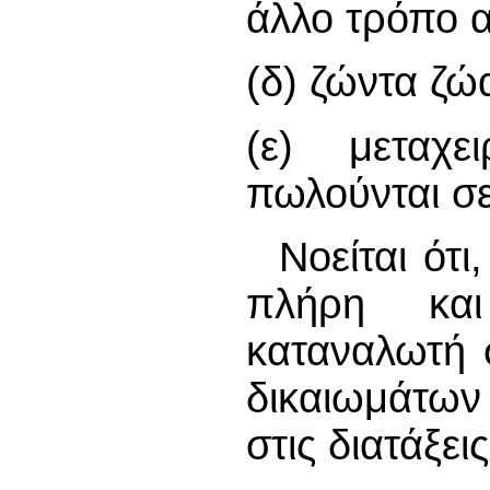
άλλο τρόπο α
(δ) ζώντα ζώ
(ε) μεταχε
πωλούνται σε
Νοείται ότ
πλήρη κα
καταναλωτή 
δικαιωμάτων
στις διατάξε