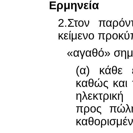
Ερμηνεία
2.Στον παρόν
κείμενο προκύπ
«αγαθό» σημα
(α) κάθε 
καθώς και 
ηλεκτρική 
προς πώλη
καθορισμέν