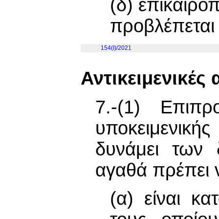
(δ) επικαιρο
προβλέπεται
154(I)/2021
Αντικειμενικές
7.-(1) Επιπ
υποκειμενικ
δυνάμει των 
αγαθά πρέπει 
(α) είναι κ