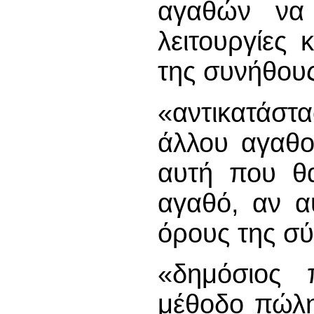
αγαθών να 
λειτουργίες 
της συνήθου
«αντικατάστ
άλλου αγαθού
αυτή που θα
αγαθό, αν α
όρους της σ
«δημόσιος π
μέθοδο πώλη