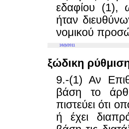
εδαφίου (1),
ήταν διευθύνω
νομικού προσ
16(I)/2011
ξώδικη ρύθμισ
9.-(1) Αν Επι
βάση το άρθρ
πιστεύει ότι 
ή έχει διαπρ