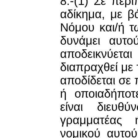
8.-(1) Σε περ
αδίκημα, με β
Νόμου και/ή τ
δυνάμει αυτο
αποδεικνύετα
διαπραχθεί με 
αποδίδεται σε
ή οποιαδήπο
είναι διευθύ
γραμματέας 
νομικού αυτ