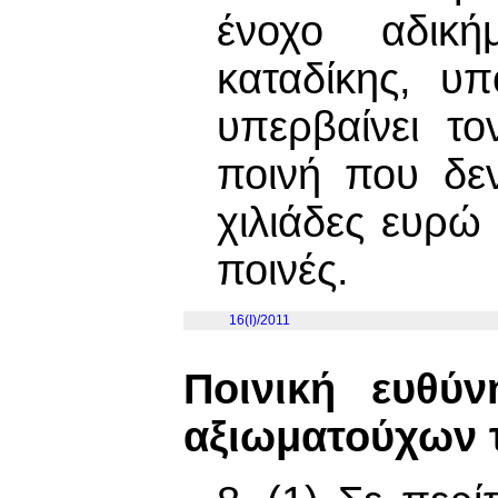
ένοχο αδική
καταδίκης, υ
υπερβαίνει τ
ποινή που δεν
χιλιάδες ευρώ 
ποινές.
16(I)/2011
Ποινική ευθύ
αξιωματούχων 