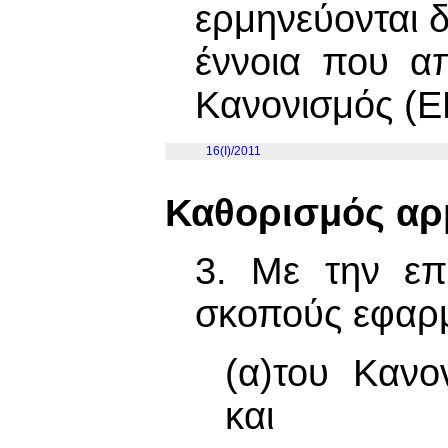
ερμηνεύονται δ
έννοια που α
Κανονισμός (Ε
16(I)/2011
Καθορισμός αρ
3. Με την επ
σκοπούς εφαρμ
(α)του Κανο
και