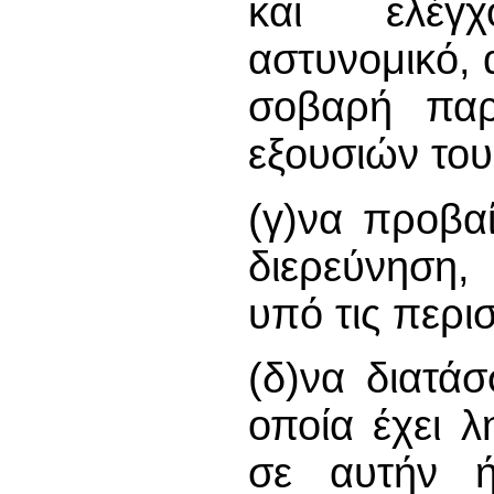
και ελέγ
αστυνομικό, α
σοβαρή παρ
εξουσιών του
(γ)να προβα
διερεύνηση,
υπό τις περισ
(δ)να διατά
οποία έχει λ
σε αυτήν ή