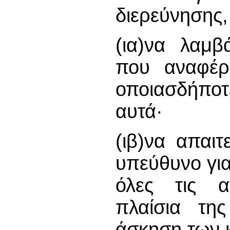
διερεύνησης,
(ια)να λαμβ
που αναφέρ
οποιασδήποτ
αυτά·
(ιβ)να απαι
υπεύθυνο για
όλες τις αν
πλαίσια της
άσκηση των 