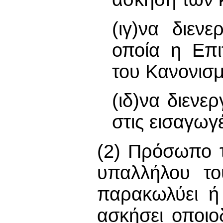
(ιγ)να διεν
οποία η Επι
του Κανονισμ
(ιδ)να διενε
στις εισαγωγ
(2) Πρόσωπο 
υπαλλήλου τ
παρακωλύει ή
ασκήσει οποιο