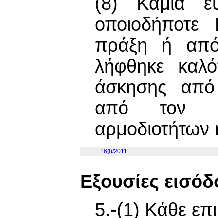
(8) Καμία ευ
οποιοδήποτε 
πράξη ή από
λήφθηκε καλό
άσκησης από
από τον π
αρμοδιοτήτων 
16(I)/2011
Εξουσίες εισόδ
5.-(1) Κάθε επ