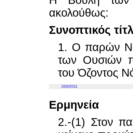
ακολούθως:
Συνοπτικός τίτ
1. Ο παρών Ν
των Ουσιών π
του Όζοντος Ν
16(I)/2011
Ερμηνεία
2.-(1) Στον π