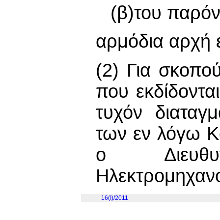
(β)του παρό
αρμόδια αρχή 
(2) Για σκοπ
που εκδίδοντα
τυχόν διαταγ
των εν λόγω Κ
ο Διευθυ
Ηλεκτρομηχαν
16(I)/2011