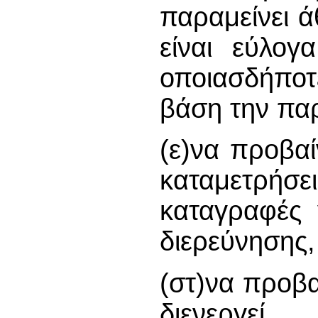
παραμείνει ά
είναι εύλογ
οποιασδήποτ
βάση την πα
(ε)να προβαί
καταμετρήσε
καταγραφές 
διερεύνησης,
(στ)να προβα
διενεργεί 