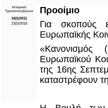
Ιστορικό
Προοίμιο
Τροποποιήσεων
16(I)/2011
Για σκοπούς 
23(Ι)/2016
Ευρωπαϊκής Κοιν
«Κανονισμός 
Ευρωπαϊκού Κοι
της 16ης Σεπτεμ
καταστρέφουν τη
Η Βουλή των 