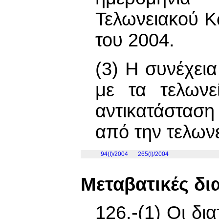
Τελωνειακού Κ
του 2004.
(3) Η συνέχεια
με τα τελωνε
αντικατάστασ
από την τελων
94(I)/2004
265(I)/2004
Μεταβατικές δια
126.-(1) Οι δι