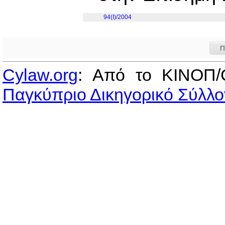
94(I)/2004
Π
Cylaw.org
: Από το ΚΙΝOΠ/
Παγκύπριο Δικηγορικό Σύλλο