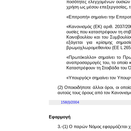
ποσότητες ελεγχομένων ουσιών 
χρήση ως μέσου επεξεργασίας, το
«Επιτροπή» σημαίνει την Επιτρ
«Κανονισμός (ΕΚ) αριθ. 2037/200
ουσίες που καταστρέφουν τη στιβ
Κοινοβουλίου και του Συμβουλίο
εξάγεται για κρίσιμης σημα
βρωμοχλωρομεθανίου (ΕΕ L 265 τ
«Πρωτόκολλο» σημαίνει το Πρωτ
αναπροσαρμογές του, το οποίο 
Καταστρέφουν τη Στοιβάδα του Ό
«Υπουργός» σημαίνει τον Υπουρ
(2) Οποιοιδήποτε άλλοι όροι, οι οπο
αυτούς τους όρους από τον Κανονισμό
158(I)/2004
Εφαρμογή
3.-(1) Ο παρών Νόμος εφαρμόζεται 