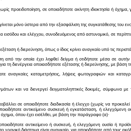
χωρίς προειδοποίηση, σε οποιαδήποτε ακίνητη ιδιοκτησία ή όχημα,
ία γίνεται μόνο ύστερα από την εξασφάλιση της συγκατάθεσης του ενο
μα εισόδου και ελέγχου, συνοδευόμενος από αστυνομικό, σε περίπ
εξέταση ή διερεύνηση, όπως ο ίδιος κρίνει αναγκαίο υπό τις περιστά
ση από την οποία έχει ληφθεί δείγμα ή οτιδήποτε μέσα σε αυτήν
 για τη διενέργεια οποιασδήποτε εξέτασης ή διερεύνησης, με βάση 
ποτε αναγκαίες καταμετρήσεις, λήψεις φωτογραφιών και καταγ
γμάτων και να διενεργεί δειγματοληπτικές δοκιμές, σύμφωνα με 
οβάλλει σε οποιαδήποτε διαδικασία ή έλεγχο (χωρίς να προκαλεί 
ποιοδήποτε αντικείμενο συσκευή ή εγκατάσταση, ή ελεγχόμενη ου
ή όχημα, όπου έχει εισέλθει, με βάση την παράγραφο (α)·
 οποιοδήποτε αντικείμενο ή συσκευή, ή ελεγχόμενη ουσία ή προϊό
 όσο χρονικό διάστημα είναι αναγκαίο, για οποιοδήποτε από τους ακ