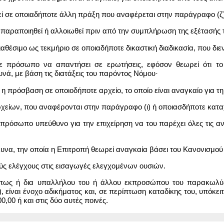
οβεί σε οποιαδήποτε άλλη πράξη που αναφέρεται στην παράγραφο (ζ)
 θα παραποιηθεί ή αλλοιωθεί πριν από την συμπλήρωση της εξέτασής 
ι διαθέσιμο ως τεκμήριο σε οποιαδήποτε δικαστική διαδικασία, που διε
τε πρόσωπο να απαντήσει σε ερωτήσεις, εφόσον θεωρεί ότι το
νά, με βάση τις διατάξεις του παρόντος Νόμου·
ί η πρόσβαση σε οποιοδήποτε αρχείο, το οποίο είναι αναγκαίο για 
αρχείων, που αναφέρονται στην παράγραφο (ι) ή οποιασδήποτε κατ
 πρόσωπο υπεύθυνο για την επιχείρηση να του παρέχει όλες τις ανα
ρευνα, την οποία η Επιτροπή θεωρεί αναγκαία βάσει του Κανονισμού 
κούς ελέγχους στις εισαγωγές ελεγχομένων ουσιών.
πως ή δια υπαλλήλου του ή άλλου εκπροσώπου του παρακωλύει
, είναι ένοχο αδικήματος και, σε περίπτωση καταδίκης του, υπόκει
0,00 ή και στις δύο αυτές ποινές.