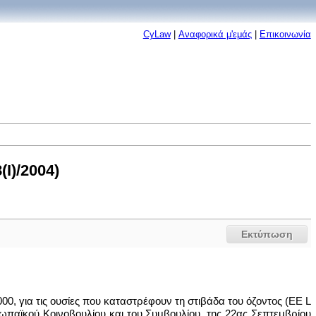
CyLaw
|
Αναφορικά μ'εμάς
|
Επικοινωνία
I)/2004)
Εκτύπωση
00, για τις ουσίες που καταστρέφουν τη στιβάδα του όζοντος (ΕΕ L
ρωπαϊκού Κοινοβουλίου και του Συμβουλίου, της 22ας Σεπτεμβρίου