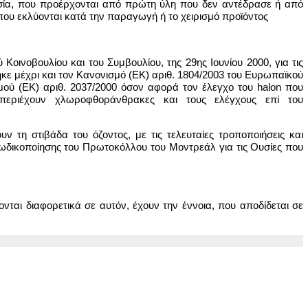
ασία, που προέρχονται από πρώτη ύλη που δεν αντέδρασε ή από
 που εκλύονται κατά την παραγωγή ή το χειρισμό προϊόντος
οινοβουλίου και του Συμβουλίου, της 29ης Ιουνίου 2000, για τις
ηκε μέχρι και τον Κανονισμό (ΕΚ) αριθ. 1804/2003 του Ευρωπαϊκού
μού (ΕΚ) αριθ. 2037/2000 όσον αφορά τον έλεγχο του halon που
 περιέχουν χλωροφθοράνθρακες και τους ελέγχους επί του
 τη στιβάδα του όζοντος, με τις τελευταίες τροποποιήσεις και
ωδικοποίησης του Πρωτοκόλλου του Μοντρεάλ για τις Ουσίες που
ονται διαφορετικά σε αυτόν, έχουν την έννοια, που αποδίδεται σε