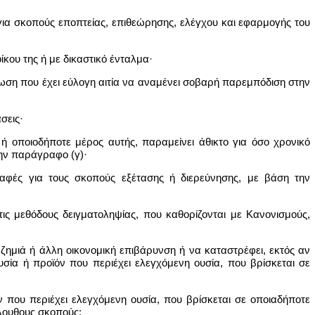
 για σκοπούς εποπτείας, επιθεώρησης, ελέγχου και εφαρμογής του
ίκου της ή με δικαστικό ένταλμα·
τωση που έχει εύλογη αιτία να αναμένει σοβαρή παρεμπόδιση στην
σεις·
 ή οποιοδήποτε μέρος αυτής, παραμείνει άθικτο για όσο χρονικό
την παράγραφο (γ)·
ραφές για τους σκοπούς εξέτασης ή διερεύνησης, με βάση την
τις μεθόδους δειγματοληψίας, που καθορίζονται με Κανονισμούς,
ζημιά ή άλλη οικονομική επιβάρυνση ή να καταστρέφει, εκτός αν
σία ή προϊόν που περιέχει ελεγχόμενη ουσία, που βρίσκεται σε
ν που περιέχει ελεγχόμενη ουσία, που βρίσκεται σε οποιαδήποτε
όλουθους σκοπούς: