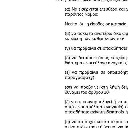
(α) Να εισέρχεται ελεύθερα και 
παρόντος Νόμου:
Νοείται ότι, η είσοδος σε κατοικ
(β) να ασκεί το ανωτέρω δικαίω
εκτέλεση των καθηκόντων του·
(γ) να προβαίνει σε οποιαδήποτε 
(δ) να διατάσσει όπως επιχείρη
διάστημα είναι εύλογα αναγκαίο,
(ε) να προβαίνει σε οποιεσδή
παράγραφο (γ)·
(στ) να προβαίνει στη λήψη δει
δυνάμει του άρθρου 10·
(ζ) να αποσυναρμολογεί ή να υπ
αυτό είναι απόλυτα αναγκαίο) ο
οποιαδήποτε ακίνητη ιδιοκτησία 
(η) να κατάσχει και κατακρατεί
ακίνητη ιδιοκτησία ή όχημα, για