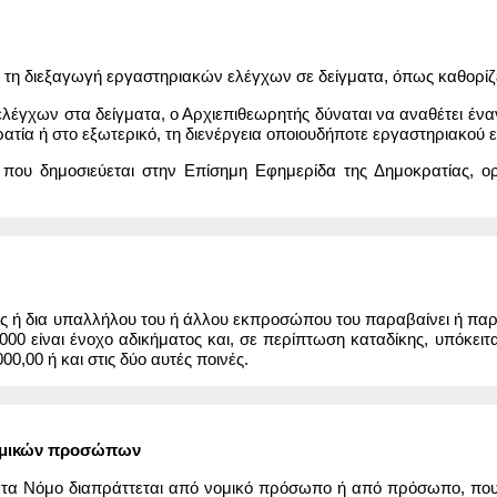
α τη διεξαγωγή εργαστηριακών ελέγχων σε δείγματα, όπως καθορίζε
 ελέγχων στα δείγματα, ο Αρχιεπιθεωρητής δύναται να αναθέτει έν
ρατία ή στο εξωτερικό, τη διενέργεια οποιουδήποτε εργαστηριακού 
που δημοσιεύεται στην Επίσημη Εφημερίδα της Δημοκρατίας, ορίζ
 δια υπαλλήλου του ή άλλου εκπροσώπου του παραβαίνει ή παραλείπ
000 είναι ένοχο αδικήματος και, σε περίπτωση καταδίκης, υπόκειτ
00,00 ή και στις δύο αυτές ποινές.
ομικών προσώπων
ντα Νόμο διαπράττεται από νομικό πρόσωπο ή από πρόσωπο, που ε