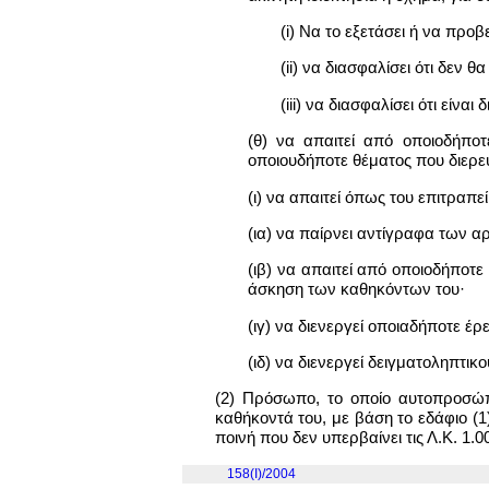
(i) Να το εξετάσει ή να πρ
(ii) να διασφαλίσει ότι δεν
(iii) να διασφαλίσει ότι είνα
(θ) να απαιτεί από οποιοδήπο
οποιουδήποτε θέματος που διερευ
(ι) να απαιτεί όπως του επιτραπε
(ια) να παίρνει αντίγραφα των 
(ιβ) να απαιτεί από οποιοδήποτε
άσκηση των καθηκόντων του·
(ιγ) να διενεργεί οποιαδήποτε έ
(ιδ) να διενεργεί δειγματοληπτι
(2) Πρόσωπο, το οποίο αυτοπροσώ
καθήκοντά του, με βάση το εδάφιο (1)
ποινή που δεν υπερβαίνει τις Λ.Κ. 1.00
158(I)/2004