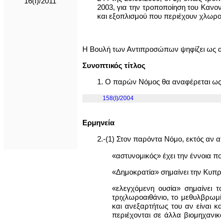
16(I)/2011
2003, για την τροποποίηση του Κανον
και εξοπλισμού που περιέχουν χλωρο
Η Βουλή των Αντιπροσώπων ψηφίζει ως 
Συνοπτικός τίτλος
1. Ο παρών Νόμος θα αναφέρεται ως 
158(I)/2004
Ερμηνεία
2.-(1) Στον παρόντα Νόμο, εκτός αν α
«αστυνομικός» έχει την έννοια π
«Δημοκρατία» σημαίνει την Κυπρ
«ελεγχόμενη ουσία» σημαίνει 
τριχλωροαιθάνιο, το μεθυλβρωμ
και ανεξαρτήτως του αν είναι 
περιέχονται σε άλλα βιομηχανι