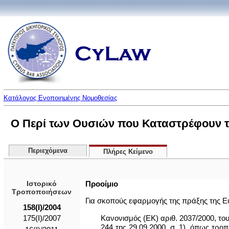
Κατάλογος Ενοποιημένης Νομοθεσίας
Ο Περί των Ουσιών που Καταστρέφουν τη 
Περιεχόμενα
Πλήρες Κείμενο
Ιστορικό
Προοίμιο
Τροποποιήσεων
Για σκοπούς εφαρμογής της πράξης της Ευ
158(I)/2004
Κανονισμός (ΕΚ) αριθ. 2037/2000, του
175(I)/2007
244 της 29.09.2000, σ. 1), όπως τρο