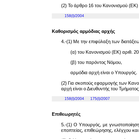
(2) Το άρθρο 16 του Κανονισμού (ΕΚ
158(I)/2004
Καθορισμός αρμόδιας αρχής
4.-(1) Με την επιφύλαξη των διατάξε
(α) του Κανονισμού (ΕΚ) αριθ. 20
(β) του παρόντος Νόμου,
αρμόδια αρχή είναι ο Υπουργός.
(2) Για σκοπούς εφαρμογής των Κανο
αρχή είναι ο Διευθυντής του Τμήματ
158(I)/2004
175(I)/2007
Επιθεωρητές
5.-(1) Ο Υπουργός, με γνωστοποίηση
εποπτείας, επιθεώρησης, ελέγχου κα