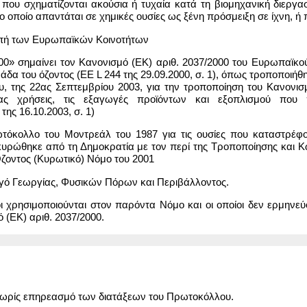
που σχηματίζονται ακούσια ή τυχαία κατά τη βιομηχανική διεργ
 οποίο απαντάται σε χημικές ουσίες ως ξένη πρόσμειξη σε ίχνη, ή
οπή των Ευρωπαϊκών Κοινοτήτων
0» σημαίνει τον Κανονισμό (ΕΚ) αριθ. 2037/2000 του Ευρωπαϊκού Κ
άδα του όζοντος (ΕΕ L 244 της 29.09.2000, σ. 1), όπως τροποποιήθ
υ, της 22ας Σεπτεμβρίου 2003, για την τροποποίηση του Κανονισ
σίας χρήσεις, τις εξαγωγές προϊόντων και εξοπλισμού που
ης 16.10.2003, σ. 1)
όκολλο του Μοντρεάλ του 1987 για τις ουσίες που καταστρέφουν
κυρώθηκε από τη Δημοκρατία με τον περί της Τροποποίησης και Κ
ζοντος (Κυρωτικό) Νόμο του 2001
γό Γεωργίας, Φυσικών Πόρων και Περιβάλλοντος.
ίοι χρησιμοποιούνται στον παρόντα Νόμο και οι οποίοι δεν ερμηνεύ
 (ΕΚ) αριθ. 2037/2000.
χωρίς επηρεασμό των διατάξεων του Πρωτοκόλλου.