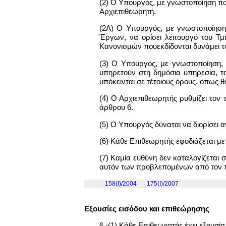
(2) Ο Υπουργός, με γνωστοποίηση που
Αρχιεπιθεωρητή.
(2Α) Ο Υπουργός, με γνωστοποίηση
Έργων, να ορίσει λειτουργό του Τ
Κανονισμών πουεκδίδονται δυνάμει τ
(3) Ο Υπουργός, με γνωστοποίηση, 
υπηρετούν στη δημόσια υπηρεσία, τα
υπόκεινται σε τέτοιους όρους, όπως θ
(4) Ο Αρχιεπιθεωρητής ρυθμίζει τον 
άρθρου 6.
(5) Ο Υπουργός δύναται να διορίσει 
(6) Κάθε Επιθεωρητής εφοδιάζεται με
(7) Καμία ευθύνη δεν καταλογίζεται
αυτόν των προβλεπομένων από τον π
158(I)/2004
175(I)/2007
Εξουσίες εισόδου και επιθεώρησης
6.-(1) Κάθε Επιθεωρητής έχει εξουσία 