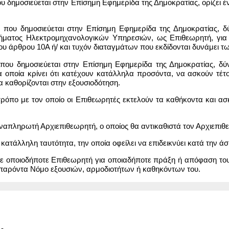
 δημοσιεύεται στην Επίσημη Εφημερίδα της Δημοκρατίας, ορίζει έν
 που δημοσιεύεται στην Επίσημη Εφημερίδα της Δημοκρατίας, 
μήματος Ηλεκτρομηχανολογικών Υπηρεσιών, ως Επιθεωρητή, για
ου άρθρου 10Α ή/ και τυχόν διαταγμάτων που εκδίδονται δυνάμει 
που δημοσιεύεται στην Επίσημη Εφημερίδα της Δημοκρατίας, δ
 οποία κρίνει ότι κατέχουν κατάλληλα προσόντα, να ασκούν τέτο
α καθορίζονται στην εξουσιοδότηση.
τρόπο με τον οποίο οι Επιθεωρητές εκτελούν τα καθήκοντα και ασκο
αναπληρωτή Αρχιεπιθεωρητή, ο οποίος θα αντικαθιστά τον Αρχιεπιθ
 κατάλληλη ταυτότητα, την οποία οφείλει να επιδεικνύει κατά την 
 σε οποιοδήποτε Επιθεωρητή για οποιαδήποτε πράξη ή απόφαση το
αρόντα Νόμο εξουσιών, αρμοδιοτήτων ή καθηκόντων του.
-