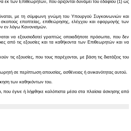
α εκ των Επιθεωρητών, που ορίζονται δυνάμει του εδαφίου (1) ως
δύναται, με τη σύμφωνη γνώμη του Υπουργού Συγκοινωνιών και
 σκοπούς εποπτείας, επιθεώρησης, ελέγχου και εφαρμογής των
των εν λόγω Κανονισμών.
ύναται να εξουσιοδοτεί γραπτώς οποιαδήποτε πρόσωπα, που δεν
ιες από τις εξουσίες και τα καθήκοντα των Επιθεωρητών και να
ύν τις εξουσίες, που τους παρέχονται, με βάση τις διατάξεις του
εωρητή σε περίπτωση απουσίας, ασθένειας ή ανικανότητας αυτού.
άσκηση των καθηκόντων του.
υ, που έγινε ή λήφθηκε καλόπιστα μέσα στα πλαίσια άσκησης από