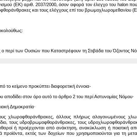
ισμού (ΕΚ) αριθ. 2037/2000, όσον αφορά τον έλεγχο του halon που
φθοράνθρακες και τους ελέγχους επί του βρωμοχλωρομεθανίου (ΕΕ L
ακολούθως:
ο περί των Ουσιών που Καταστρέφουν τη Στιβάδα του Όζοντος Νό
πό το κείμενο προκύπτει διαφορετική έννοια-
ου αποδίδει στον όρο αυτό το άρθρο 2 του περί Αστυνομίας Νόμου·
ιακή Δημοκρατία·
τους χλωροφθοράνθρακες, άλλους πλήρως αλογονωμένους χλωρ
ίδιο, τους υδροβρωμοφθοράνθρακες, τους υδροχλωροφθοράνθρακες
καθαροί ή προέρχονται από ανάκτηση, ανακύκλωση ή ποιοτική απ
κά προϊόντα, εκτός των δοχείων που χρησιμοποιούνται για τη με