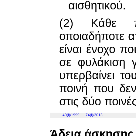
αισθητικού.
(2) Κάθε π
οποιαδήποτε απ
είναι ένοχο πο
σε φυλάκιση 
υπερβαίνει το
ποινή που δεν
στις δύο ποινές
40(I)/1999
74(I)/2013
Άδεια άσκησης