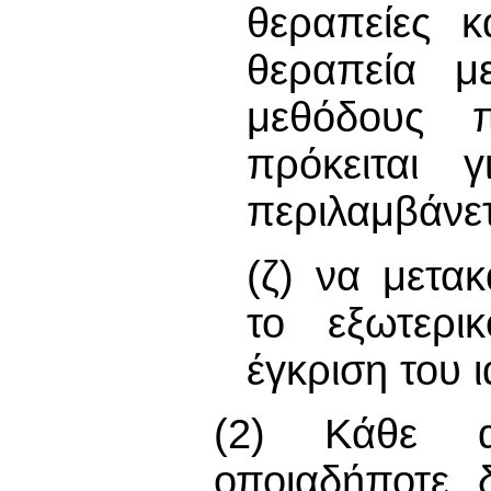
θεραπείες κ
θεραπεία μ
μεθόδους 
πρόκειται 
περιλαμβάνετ
(ζ) να μετα
το εξωτερι
έγκριση του 
(2) Κάθε αι
οποιαδήποτε δ