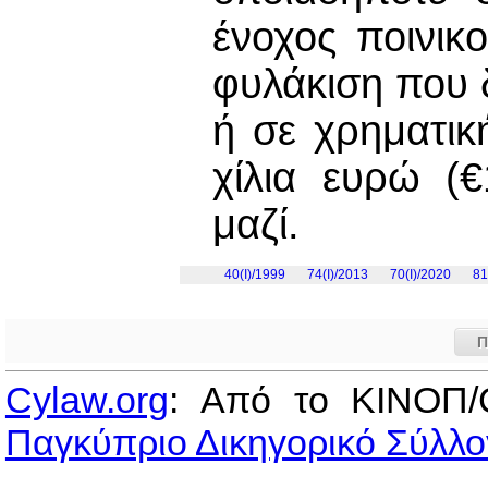
ένοχος ποινικ
φυλάκιση που δ
ή σε χρηματικ
χίλια ευρώ (€
μαζί.
40(I)/1999
74(I)/2013
70(I)/2020
81
Π
Cylaw.org
: Από το ΚΙΝOΠ/
Παγκύπριο Δικηγορικό Σύλλο