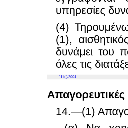
υπηρεσίες δυνά
(4) Τηρουμέν
(1), αισθητικ
δυνάμει του π
όλες τις διατάξ
111(I)/2004
Απαγορευτικές 
14.—(1) Απαγο
(α) Να χρησ