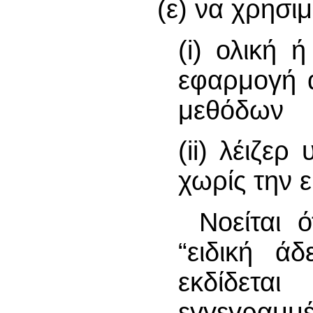
(ε) να χρησι
(i) ολική 
εφαρμογή α
μεθόδων
(ii) λέιζε
χωρίς την ε
Νοείται 
“ειδική ά
εκδίδετ
εγγεγραμμ