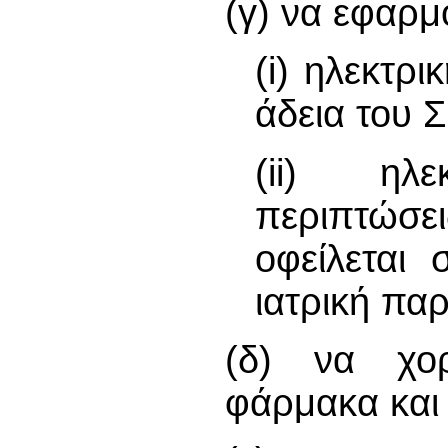
(γ) να εφαρμ
(i) ηλεκτρ
άδεια του 
(ii) ηλε
περιπτώσ
οφείλεται
ιατρική πα
(δ) να χορ
φάρμακα και