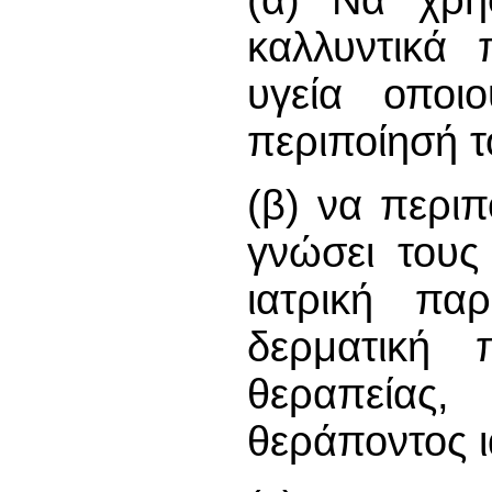
καλλυντικά
υγεία οποι
περιποίησή τ
(β) να περιπ
γνώσει τους
ιατρική πα
δερματική 
θεραπείας
θεράποντος ι