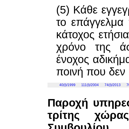
(5) Κάθε εγγε
το επάγγελμα 
κάτοχος ετήσια
χρόνο της άσ
ένοχος αδικήμα
ποινή που δεν 
40(I)/1999
111(I)/2004
74(I)/2013
7
Παροχή υπηρεσ
τρίτης χώρα
Συμβουλίου