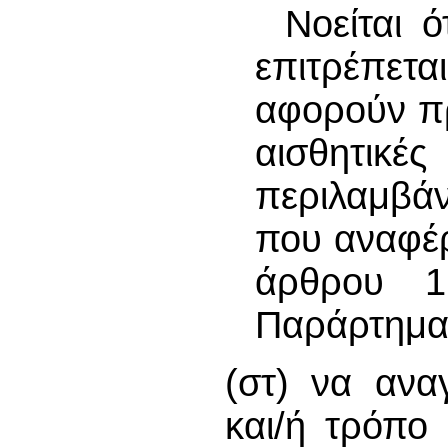
Νοείται ό
επιτρέπετα
αφορούν πρ
αισθητι
περιλαμβά
που αναφέρ
άρθρου 1
Παράρτημα
(στ) να ανα
και/ή τρόπο