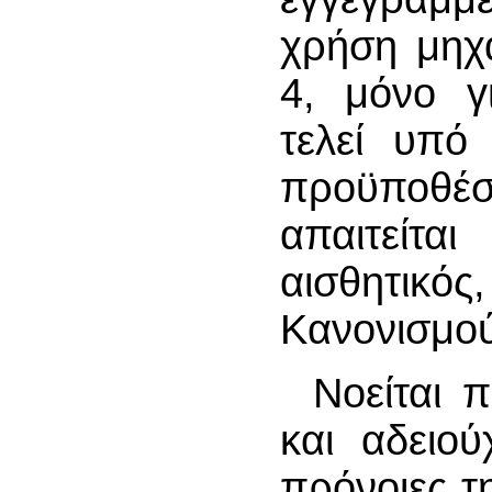
χρήση μηχ
4, μόνο γ
τελεί υπό 
προϋποθέ
απαιτείτα
αισθητικό
Κανονισμού
Νοείται 
και αδειού
πρόνοιες τ