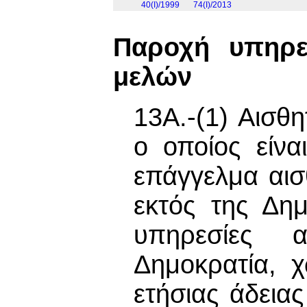
40(I)/1999
74(I)/2013
Παροχή υπηρε
μελών
13Α.-(1) Αισθη
ο οποίος είνα
επάγγελμα αισ
εκτός της Δημ
υπηρεσίες α
Δημοκρατία, 
ετήσιας άδεια