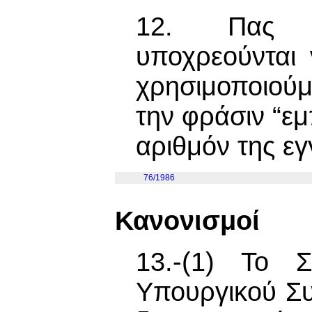
12. Πας ε
υποχρεούνται 
χρησιμοποιού
την φράσιν “ε
αριθμόν της ε
76/1986
Κανονισμοί
13.-(1) Το Σ
Υπουργικού Συ