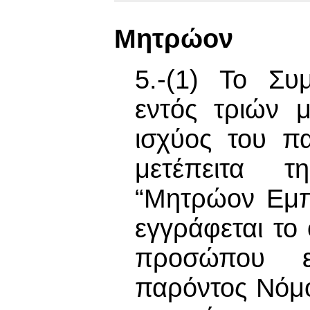
Μητρώον
5.-(1) Το Συ
εντός τριών 
ισχύος του π
μετέπειτα τ
“Μητρώον Εμπ
εγγράφεται το
προσώπου ε
παρόντος Νόμο