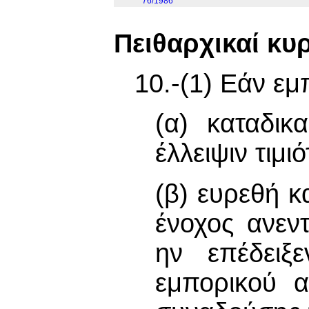
76/1986
Πειθαρχικαί κυ
10.-(1) Εάν ε
(α) καταδικ
έλλειψιν τιμι
(β) ευρεθή κ
ένοχος ανεν
ην επέδειξ
εμπορικού 