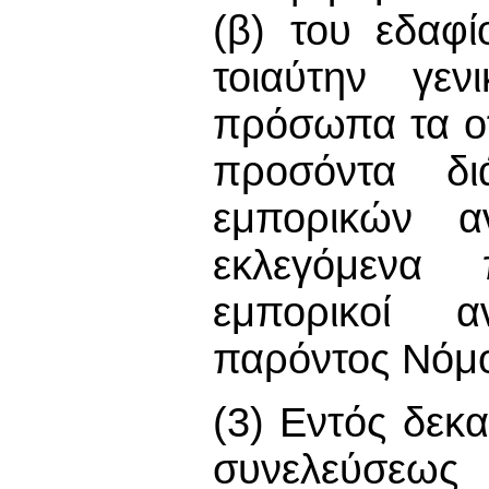
(β) του εδαφί
τοιαύτην γεν
πρόσωπα τα οπ
προσόντα δ
εμπορικών α
εκλεγόμενα
εμπορικοί α
παρόντος Νόμ
(3) Εντός δεκ
συνελεύσεως