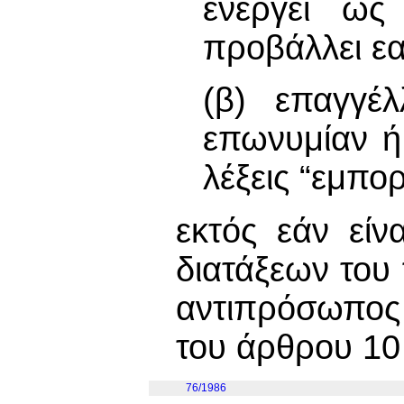
ενεργεί ως
προβάλλει εα
(β) επαγγέλ
επωνυμίαν ή 
λέξεις “εμπο
εκτός εάν είν
διατάξεων του
αντιπρόσωπος
του άρθρου 10
76/1986