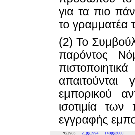
για τα πιο πά
το γραμματέα 
(2) Το Συμβού
παρόντος Νόμ
πιστοποιητικά
απαιτούνται
εμπορικού αν
ισοτιμία των
εγγραφής εμπ
76/1986
21(I)/1994
148(I)/2000