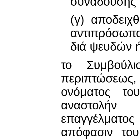
συναδούσης 
(γ) αποδειχ
αντιπρόσωπο
διά ψευδών 
το Συμβούλι
περιπτώσεως, 
ονόματος τ
αναστολήν
επαγγέλματος 
απόφασιν του