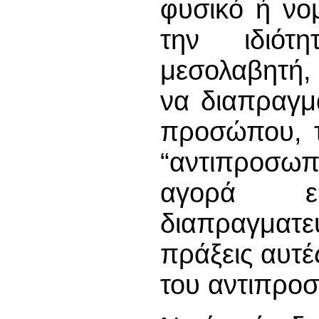
φυσικό ή νο
την ιδιότ
μεσολαβητή, 
να διαπραγμ
προσώπου, τ
“αντιπροσωπ
αγορά ε
διαπραγματ
πράξεις αυτέ
του αντιπρο