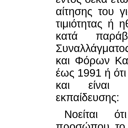
αίτησης του γ
τιμιότητας ή 
κατά παρά
Συναλλάγματο
και Φόρων Κα
έως 1991 ή ότι
και είναι 
εκπαίδευσης:
Νοείται ό
προσώπου το 