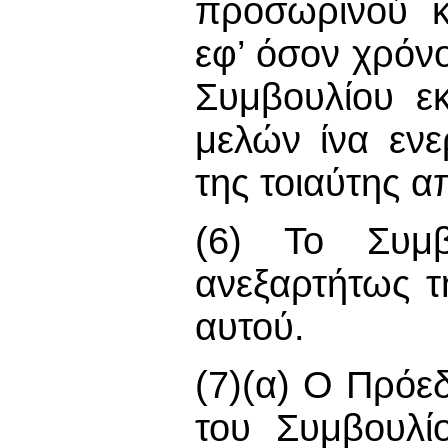
προσωρινού κ
εφ’ όσον χρόνο
Συμβουλίου ε
μελών ίνα εν
της τοιαύτης α
(6) Το Συμβ
ανεξαρτήτως τ
αυτού.
(7)(α) Ο Πρόε
του Συμβουλί