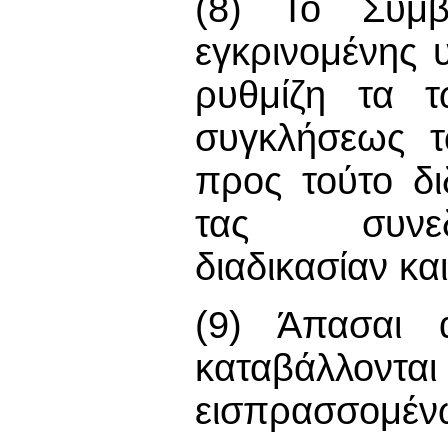
(8) Το Συμβ
εγκρινομένης 
ρυθμίζη τα τ
συγκλήσεως τ
προς τούτο δι
τας συνεδρ
διαδικασίαν κα
(9) Άπασαι 
καταβάλλοντα
εισπρασσομέν