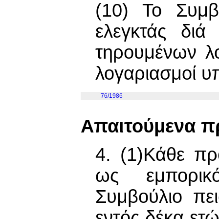
(10) Το Συμβο
ελεγκτάς διά
τηρουμένων λο
λογαριασμοί υ
76/1986
Απαιτούμενα π
4. (1)Κάθε πρ
ως εμπορικ
Συμβούλιο πει
εντός δέκα ετ