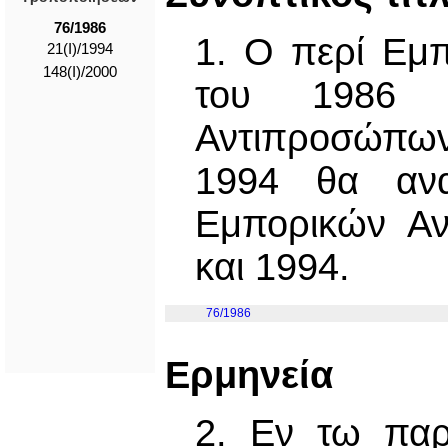
76/1986
1. Ο περί Εμ
21(I)/1994
148(I)/2000
του 1986 
Αντιπροσώπων
1994 θα ανα
Εμπορικών Αν
και 1994.
76/1986
Ερμηνεία
2. Εν τω παρ