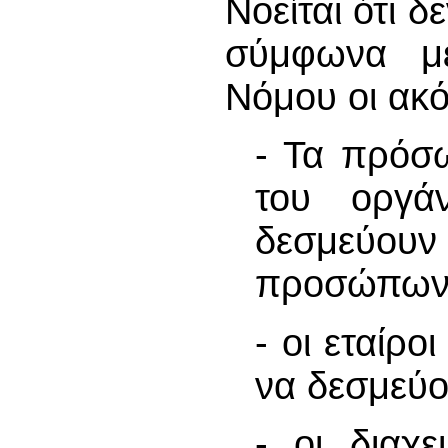
Νοείται ότι δ
σύμφωνα με
Νόμου οι ακό
- Τα πρόσω
του οργά
δεσμεύου
προσώπων
- οι εταίρο
να δεσμεύο
- οι διαχε