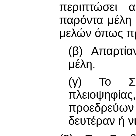
περιπτώσει 
παρόντα μέλη 
μελών όπως π
(β) Απαρτία
μέλη.
(γ) Το Συ
πλειοψηφίας,
προεδρεύω
δευτέραν ή 