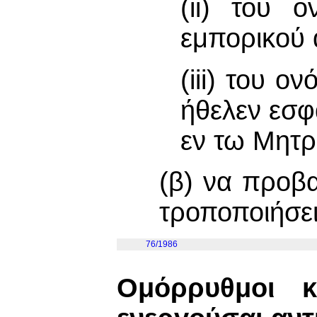
(ii) του 
εμπορικού
(iii) του ο
ήθελεν εσ
εν τω Μητρ
(β) να προβα
τροποποιήσε
76/1986
Ομόρρυθμοι κ