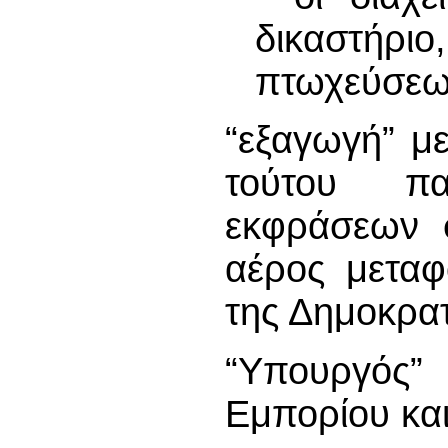
δικαστήρι
πτωχεύσε
“εξαγωγή” μ
τούτου π
εκφράσεων σ
αέρος μεταφ
της Δημοκρατ
“Υπουργός
Εμπορίου και