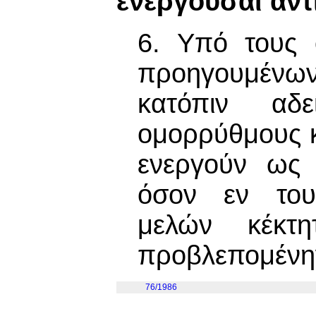
ενεργούσαι αν
6. Υπό τους 
προηγουμένων
κατόπιν αδ
ομορρύθμους κ
ενεργούν ως 
όσον εν του
μελών κέκτ
προβλεπομένην
76/1986