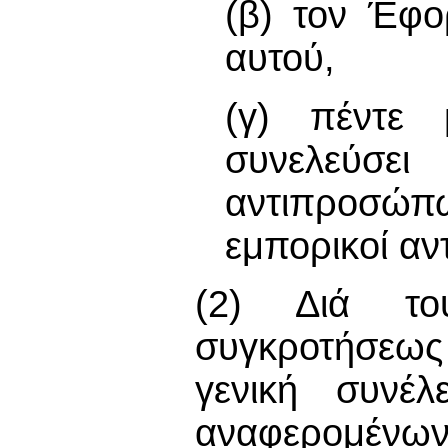
(β) τον Έφο
αυτού,
(γ) πέντε 
συνελεύσ
αντιπροσώπ
εμπορικοί αν
(2) Διά το
συγκροτήσεως
γενική συνέ
αναφερομένων