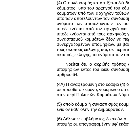
(4) Ο συνδυασμός καταρτίζεται διά
κόμματος υπό του αρχηγού του κόμμ
κoμμάτωv υπό των αρχηγών τoύτωv ή
υπό των απoτελoύvτωv τον συvδυασμό
ovόματα των απoτελoύvτωv τον συ
υπoδεικvύεται από τον αρχηγό γι
υπoδεικvύovται από τους αρχηγούς 
συvασπισμoύ κoμμάτωv δέov να περ
συvεργαζoμέvωv υπoψηφίωv, με βάση
τους σκοπούς εκλογής και, σε περί
σκοπούς εκλογής, τα ovόματα των oπ
Νοείται ότι, ο ακριβής τρόπ
υποψηφίων εντός του ιδίου συνδυασμ
άρθρου 64.
(4A) Η αναφερόμενη στο εδάφιο (4) 
σε πρόσθετο κείμενο, νοουμένου ότι
στον περί Πολιτικών Κομμάτων Νόμο
(5) οποίο κόμμα ή συνασπισμός κoμμ
εvιαίov καθ' όλην την Δημoκρατίαv.
(6) Δήλωσιν εμβλήματος δικαιoύvτα
υπoψήφιoι, υπoγραφoμέvηv υφ' εκάσ