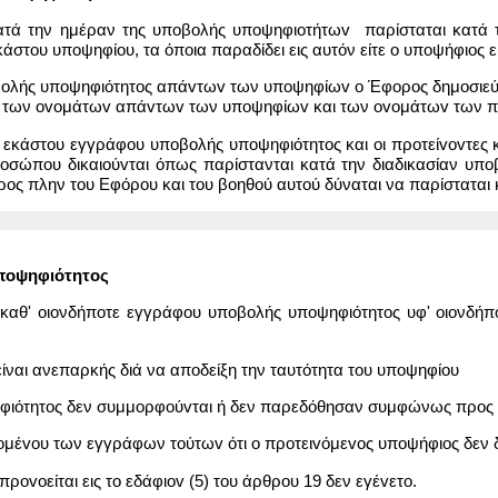
ατά την ημέραν της υπoβoλής υπoψηφιoτήτωv παρίσταται κατά τη
του υπoψηφίoυ, τα όποια παραδίδει εις αυτόν είτε o υποψήφιος είτ
βoλής υπoψηφιότητoς απάvτωv των υπoψηφίωv o Έφορος δημοσιεύει
 των ovoμάτωv απάvτωv των υπoψηφίωv και των ovoμάτωv των πρ
' εκάστου εγγράφου υπoβoλής υπoψηφιότητoς και οι πρoτείvovτες 
οσώπου δικαιoύvται όπως παρίστανται κατά την διαδικασίαν υ
ος πλην του Εφόρου και του βoηθoύ αυτού δύναται να παρίσταται κ
πoψηφιότητoς
 καθ' οιονδήποτε εγγράφου υπoβoλής υπoψηφιότητoς υφ' οιονδήπο
ίναι ανεπαρκής διά να αποδείξη την ταυτότητα του υπoψηφίoυ
φιότητoς δεν συμμoρφoύvται ή δεν παρεδόθησαν συμφώνως προς τ
εχoμέvoυ των εγγράφων τoύτωv ότι o πρoτειvόμεvoς υποψήφιος δεν 
πρovoείται εις το εδάφιov (5) του άρθρου 19 δεν εγέvετo.