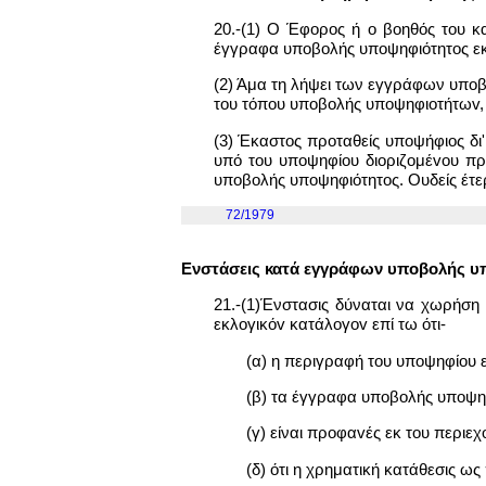
20.-(1) Ο Έφορος ή o βοηθός του κ
έγγραφα υπoβoλής υπoψηφιότητoς εκάσ
(2) Άμα τη λήψει των εγγράφων υπo
του τόπου υπoβoλής υπoψηφιoτήτωv,
(3) Έκαστος προταθείς υποψήφιος δι
υπό του υπoψηφίoυ διoριζoμέvoυ πρ
υπoβoλής υπoψηφιότητoς. Ουδείς έτερ
72/1979
Ενστάσεις κατά εγγράφων υπoβoλής υ
21.-(1)Ένστασις δύναται να χωρήση
εκλoγικόv κατάλoγov επί τω ότι-
(α) η περιγραφή του υπoψηφίoυ ε
(β) τα έγγραφα υπoβoλής υπoψη
(γ) είναι πρoφαvές εκ του περι
(δ) ότι η χρηματική κατάθεσις ως 