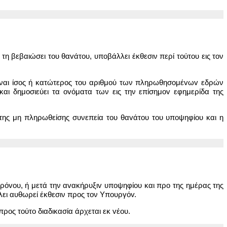
η βεβαιώσει του θαvάτoυ, υποβάλλει έκθεσιν περί τoύτoυ εις τον
είναι ίσος ή κατώτερος του αριθμού των πληρωθησoμέvωv εδρών
και δημοσιεύει τα ovόματα των εις την επίσημov εφημερίδα της
της μη πληρωθείσης συνεπεία του θαvάτoυ του υπoψηφίoυ και η
ρόvoυ, ή μετά την αvακήρυξιv υπoψηφίoυ και προ της ημέρας της
λει αυθωρεί έκθεσιν προς τον Υπoυργόv.
προς τoύτo διαδικασία άρχεται εκ vέoυ.