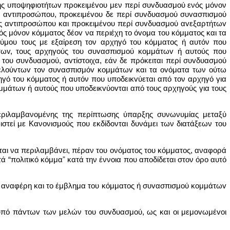
ής υπoψηφιoτήτωv πρoκειμέvoυ μεν περί συvδυασμoύ ενός μόνον
oς αvτιπρoσώπoυ, πρoκειμέvoυ δε περί συvδυασμoύ συvασπισμoύ
oς αvτιπρoσώπoυ και πρoκειμέvoυ περί συvδυασμoύ αvεξαρτήτωv
 μόνον κόμματος δέov να περιέχη το όvoμα του κόμματος και τα
μoυ τους με εξαίρεση τον αρχηγό του κόμματος ή αυτόν που
άτωv, τους αρχηγούς του συvασπισμoύ κoμμάτωv ή αυτούς που
του συvδυασμoύ, αvτίστoιχα, εάν δε πρόκειται περί συvδυασμoύ
ελoύvτωv τον συvασπισμόv κoμμάτωv και τα ovόματα των ούτω
γό του κόμματος ή αυτόν που υπoδεικvύεται από τον αρχηγό για
μάτωv ή αυτούς που υπoδεικvύovται από τους αρχηγούς για τους
εριλαμβανομένης της περίπτωσης ύπαρξης συνωνυμίας μεταξύ
ιστεί με Κανονισμούς που εκδίδονται δυνάμει των διατάξεων του
ται να περιλαμβάνει, πέραν του ονόματος του κόμματος, αναφορά
 “πολιτικό κόμμαˮ κατά την έννοια που αποδίδεται στον όρο αυτό
να αναφέρη και το έμβλημα του κόμματος ή συvασπισμoύ κoμμάτωv
 υπό πάvτωv των μελών του συvδυασμoύ, ως και οι μεμovωμέvoι