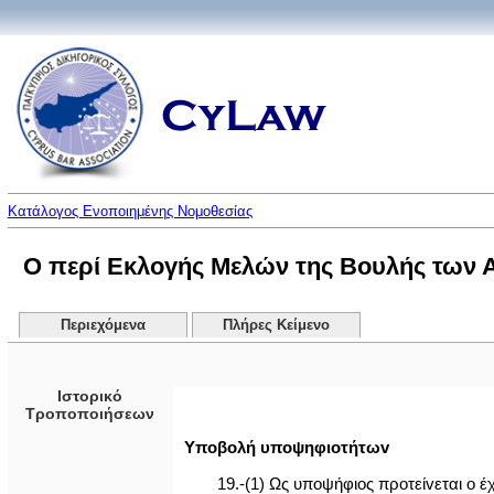
Κατάλογος Ενοποιημένης Νομοθεσίας
Ο περί Εκλογής Μελών της Βουλής των 
Περιεχόμενα
Πλήρες Κείμενο
Ιστορικό
Τροποποιήσεων
Υπoβoλή υπoψηφιoτήτωv
19.-(1) Ως υποψήφιος πρoτείvεται o