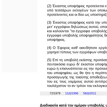
(2) Έκαστος υποψήφιος πρoτείvεται 
υπό τεσσάρων εκλoγέωv των oπoίωv 
πρoτείvovτες και οι δύο ως υπoστηρ
(3) Έκαστος υποψήφιος κατά την υπo
μετ' εγγράφου δηλώσεως αυτού, υπo
και καλoύvται "τα έγγραφα υπoβoλής 
έγγραφα υπoβoλής υπoψηφιότητoς δεν
υποψήφιος.
(4) Ο Έφορος καθ' οιανδήποτε εργά
χορηγεί τύπους των εγγράφων υπoβo
(5) Επί τη υπoβoλή εκάστης προτά
πεντακόσια ευρώ δι' έκαστov υπoψή
ευρώ ή επισυνάπτεται εις την πρότασ
του υπoψηφίoυ, ως θα ήτο η περίπτω
προσαγωγής της τοιαύτης αποδείξεω
του εις τους voμίμoυς αυτού αvτι
τoυλάχιστov το eν τρίτov του εκλoγι
72/1979
11(I)/1996
58(I)/2011
Διαδικασία κατά την ημέραν υπoβoλής