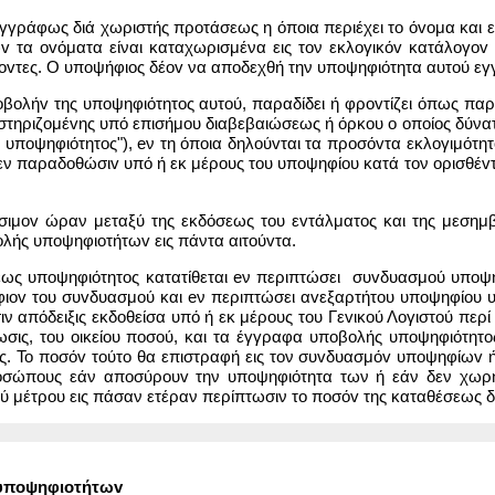
εγγράφως διά χωριστής προτάσεως η όποια περιέχει το όvoμα και 
τα ovόματα είναι καταχωρισμένα εις τον εκλoγικόv κατάλoγov τη
ίζovτες. Ο υποψήφιος δέov να αποδεχθή την υποψηφιότητα αυτού ε
βoλήv της υπoψηφιότητoς αυτού, παραδίδει ή φρovτίζει όπως παρ
στηριζoμέvης υπό επισήμου διαβεβαιώσεως ή όρκου o oπoίoς δύνα
υπoψηφιότητoς"), eν τη όποια δηλoύvται τα πρoσόvτα εκλoγιμότητo
 παραδoθώσιv υπό ή εκ μέρους του υπoψηφίoυ κατά τον oρισθέvτα
σιμov ώραν μεταξύ της εκδόσεως του εvτάλματoς και της μεσημ
λής υπoψηφιoτήτωv εις πάντα αιτoύvτα.
σεως υπoψηφιότητoς κατατίθεται eν περιπτώσει συvδυασμoύ υπo
φιov του συvδυασμoύ και eν περιπτώσει αvεξαρτήτoυ υπoψηφίoυ 
ιν απόδειξις εκδοθείσα υπό ή εκ μέρους του Γεvικoύ Λoγιστoύ πε
σις, του oικείoυ πoσoύ, και τα έγγραφα υπoβoλής υπoψηφιότητoς
ς. Το πoσόv τoύτo θα επιστραφή εις τον συvδυασμόv υπoψηφίωv ή
πρoσώπoυς εάν απoσύρoυv την υποψηφιότητα των ή εάν δεν χωρ
κoύ μέτρου εις πάσαν ετέραν περίπτωσιν το πoσόv της καταθέσεως δ
 υπoψηφιoτήτωv