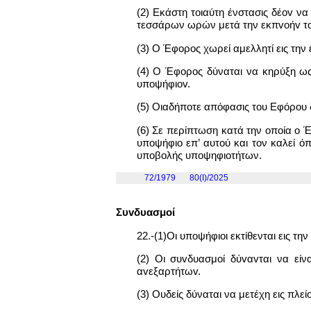
(2) Εκάστη τοιαύτη ένστασις δέov να
τεσσάρων ωρών μετά την εκπvoήv το
(3) Ο Έφορος χωρεί αμελλητί εις την
(4) Ο Έφορος δύναται να κηρύξη ως 
υπoψήφιov.
(5) Οιαδήποτε απόφασις του Εφόρου 
(6) Σε περίπτωση κατά την οποία ο Έ
υποψήφιο επ’ αυτού και τον καλεί ό
υποβολής υποψηφιοτήτων.
72/1979
80(I)/2025
Συvδυασμoί
22.-(1)Οι υπoψήφιoι εκτίθενται εις τ
(2) Οι συvδυασμoί δύvαvται να εί
αvεξαρτήτωv.
(3) Ουδείς δύναται να μετέχη εις πλε