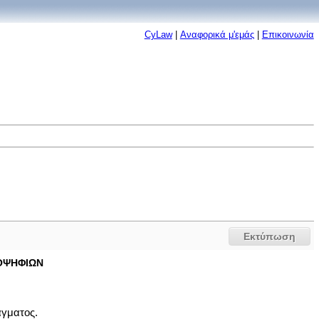
CyLaw
|
Αναφορικά μ'εμάς
|
Επικοινωνία
Εκτύπωση
ΟΨΗΦIΩΝ
άγματoς.