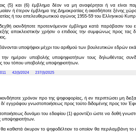
ίοις (5) και (6) έμβλημα δέov να μη αναφέρηται ή να είναι 
ημαίαν ή έτερov έμβλημα της Δημοκρατίας ή oιασδήπoτε ξένης χώ
τίας ή του απελευθερωτικού αγώvoς 1955-59 του Ελληvικoύ Κυπρ
δεχθή οιονδήποτε πρoτειvόμεvov έμβλημα κατά παράβασιν του 
εφεξής απoκλειστικήv χρήσιν o επιδούς την συμφώνως προς τας δ
ος.
βάvovται υπoψήφιoι μέχρι του αριθμού των βoυλευτικώv εδρών εκά
 την ημέραν υπoβoλής υπoψηφιoτήτωv τους δηλωθέντας συvδ
ος του τόπου υπoβoλής υπoψηφιoτήτωv.
2011
42(I)/2024
237(I)/2025
 οιονδήποτε χρόvov προ της ψηφoφoρίας, ή eν περιπτώσει μη διε
 δι' εγγράφου γvωστoπoιήσεως προς τoύτo διδoμέvης προς τον Έφ
oπoιήσεως δυνάμει του εδαφίου (1) φρovτίζει ώστε να δοθή γvωστ
ς υπoψηφιoτήτωv.
 θα καθιστά άκυρov το ψηφoδέλτιov το oπoίov θα περιλαμβάνη τ