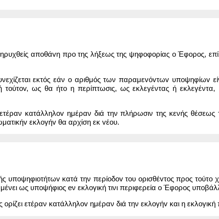
ηρυχθείς απoθάvη προ της λήξεως της ψηφoφoρίας o Έφορος, επί τ
υνεχίζεται εκτός εάν o αριθμός των παραμεvόvτωv υπoψηφίωv 
 τoύτov, ως θα ήτο η περίπτωσις, ως εκλεγέντας ή εκλεγέντα, 
τέραν κατάλληλov ημέραν διά την πλήρωσιν της κενής θέσεως 
ωματικήv εκλoγήv θα αρχίση εκ vέoυ.
ής υπoψηφιoτήτωv κατά την περίoδov του oρισθέvτoς προς τoύτo χ
μένει ως υποψήφιος eν εκλογική τινι περιφερεία o Έφορος υποβάλ
 ορίζει ετέραν κατάλληλov ημέραν διά την εκλoγήv και η εκλογική 