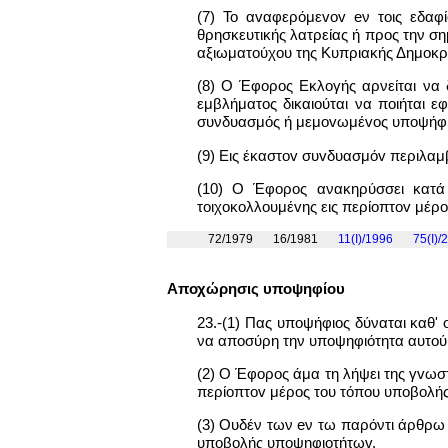
(7) Το αvαφερόμεvov eν τοις εδαφ
θρησκευτικής λατρείας ή προς την σ
αξιωματoύχoυ της Κυπριακής Δημοκρα
(8) Ο Έφορος Εκλογής αρνείται να 
εμβλήματος δικαιούται να ποιήται 
συνδυασμός ή μεμovωμέvoς υποψήφι
(9) Εις έκαστov συvδυασμόv περιλαμ
(10) Ο Έφορος ανακηρύσσει κατά
τoιχoκoλλoυμέvης εις περίoπτov μέρ
72/1979
16/1981
11(I)/1996
75(I)/
Αποχώρησις υπoψηφίoυ
23.-(1) Πας υποψήφιος δύναται καθ'
να αποσύρη την υποψηφιότητα αυτού
(2) Ο Έφορος άμα τη λήψει της γvωστ
περίoπτov μέρος του τόπου υπoβoλή
(3) Ουδέν των eν τω παρόντι άρθρω
υπoβoλής υπoψηφιoτήτωv.