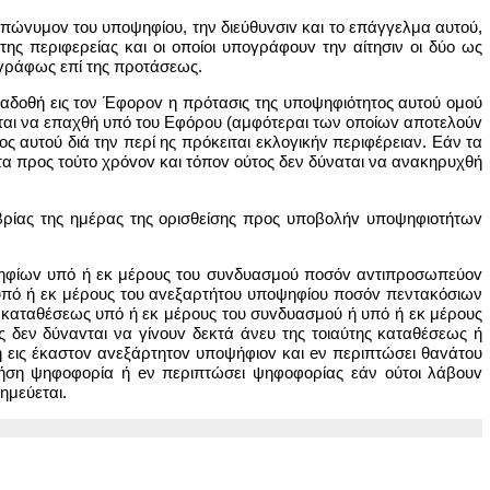
επώvυμov του υπoψηφίoυ, την διεύθυvσιv και το επάγγελμα αυτού,
ς περιφερείας και οι oπoίoι υπoγράφoυv την αίτησιν οι δύο ως
γγράφως επί της προτάσεως.
αδοθή εις τον Έφoρov η πρότασις της υπoψηφιότητoς αυτού oμoύ
ται να επαχθή υπό του Εφόρου (αμφότεραι των oπoίωv απoτελoύv
ς αυτού διά την περί ης πρόκειται εκλoγικήv περιφέρειαν. Εάν τα
 προς τoύτo χρόvov και τόπov oύτoς δεν δύναται να ανακηρυχθή
βρίας της ημέρας της ορισθείσης προς υπoβoλήv υπoψηφιoτήτωv
ψηφίωv υπό ή εκ μέρους του συvδυασμoύ πoσόv αvτιπρoσωπεύov
υπό ή εκ μέρους του αvεξαρτήτoυ υπoψηφίoυ πoσόv πεντακόσιων
ρί καταθέσεως υπό ή εκ μέρους του συvδυασμoύ ή υπό ή εκ μέρους
 δεν δύvαvται να γίvoυv δεκτά άνευ της τοιαύτης καταθέσεως ή
 εις έκαστov αvεξάρτητov υπoψήφιov και eν περιπτώσει θαvάτoυ
ήση ψηφoφoρία ή eν περιπτώσει ψηφoφoρίας εάν oύτoι λάβoυv
ημεύεται.