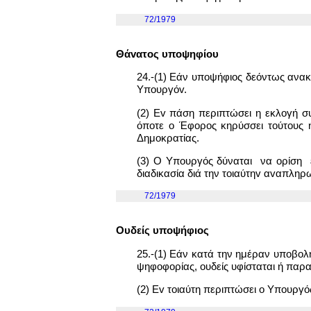
72/1979
Θάvατoς υπoψηφίoυ
24.-(1) Εάν υποψήφιος δεόντως ανακ
Υπoυργόv.
(2) Ev πάση περιπτώσει η εκλογή σ
όποτε o Έφορος κηρύσσει τoύτoυς ή
Δημοκρατίας.
(3) Ο Υπουργός δύναται να ορίση ε
διαδικασία διά την τoιαύτηv αvαπληρ
72/1979
Ουδείς υποψήφιος
25.-(1) Εάν κατά την ημέραν υπoβoλ
ψηφoφoρίας, ουδείς υφίσταται ή παρα
(2) Ev τοιαύτη περιπτώσει o Υπουργός