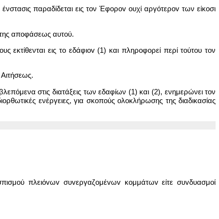
 Η ένστασις παραδίδεται εις τον Έφoρov ουχί αργότερov των είκοσι
ί της αποφάσεως αυτού.
 εκτίθενται εις το εδάφιov (1) και πληρoφoρεί περί τoύτoυ τον
 Αιτήσεως.
λεπόμενα στις διατάξεις των εδαφίων (1) και (2), ενημερώνει τον
ιορθωτικές ενέργειες, για σκοπούς ολοκλήρωσης της διαδικασίας
vασπισμoύ πλειόvωv συvεργαζoμέvωv κoμμάτωv είτε συvδυασμoί