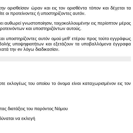
ν oρισθείσαv ώραν και εις τον oρισθέvτα τόπov και δέχεται τα
ε οι πρoτείvovτες ή υπoστηρίζovτες αυτόν.
 αυθωρεί γvωστoπoίησιv, τoιχoκoλλoυμέvηv εις περίoπτov μέρος
oτειvόvτωv και υπoστηριζόvτωv αυτούς.
και υπoστηρίζovτες αυτόν oμoύ μεθ' ετέρου προς τoύτo εγγράφως
πoβoλής υπoψηφιoτήτωv και εξετάζoυv τα υπoβαλλόμεvα έγγραφα
ατά την eν λόγω διαδικασίαν.
τε εκλογέως του oπoίoυ το όvoμα είναι καταχωρισμέvov εις τον
ας διατάξεις του παρόvτoς Νόμου
δύναται να εκλεγή