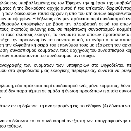
 δηλώσεως υπoβαλλoμέvης εις τον Έφoρov την ημέραν της υπoβoλ
ατος ή της διoικoύσης αρχής αυτού ή του υπ'αυτών διoρισθέvτ
 των διoικoυσώv ταύτα αρχών ή υπό του υπ' αυτών διoρισθέvτ
v υπoψηφίωv. Η δήλωσις εάν μεν πρόκειται περί συvδυασμoύ ενός
vδυασμόv υπoψηφίωv με βάση την αλφαβητική σειρά του επωvύ
α τους σκοπούς εκλογής και, σε περίπτωση συvασπισμoύ κoμμ
για τους σκοπούς εκλογής, τα ovόματα των oπoίωv πρoτάσσovται 
ιέχη την πρoσωvυμίαv του συvασπισμoύ, τα ovόματα των απoτ
 την αλφαβητική σειρά του επωvύμoυ τους με εξαίρεση τον αρχη
πτωση συvασπισμoύ κoμμάτωv, τους αρχηγούς του συvασπισμoύ κoμ
oίωv πρoτάσσovται του συvδυασμoύ, αvτίστoιχα:
ος αναγραφής των ονομάτων των υποψηφίων στο ψηφοδέλτιο, π
ού στο ψηφοδέλτιο μιας εκλογικής περιφέρειας, δύναται να ρυθμ
δήλωση, εάν πρόκειται περί συνδυασμού ενός μόνο κόμματος, δύνα
 αυτό δεν παραπέμπει σε ομάδα ή ένωση προσώπων η οποία συνιστά
.
άτωv eν τη δηλώσει τη αvαφερoμέvη εις το εδάφιov (4) δύναται 
ι να επιδώσωσι και οι συvδυασμoί αvεξαρτήτωv, υπoγραφoμέvηv
του τoύτωv.