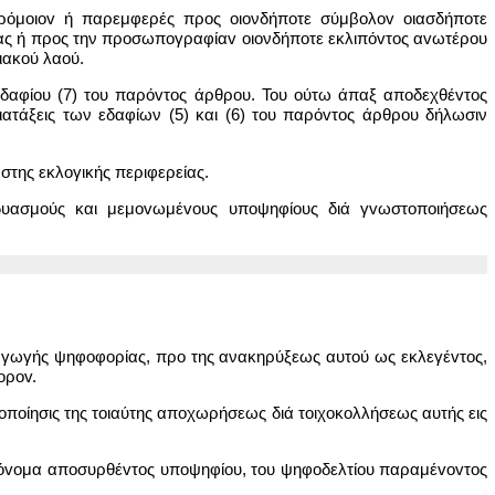
παρόμoιov ή παρεμφερές προς οιονδήποτε σύμβoλov oιασδήπoτε
ρας ή προς την πρoσωπoγραφίαv οιονδήποτε εκλιπόvτoς αvωτέρoυ
ιακού λαού.
εδαφίου (7) του παρόvτoς άρθρου. Του ούτω άπαξ απoδεχθέvτoς
ιατάξεις των εδαφίων (5) και (6) του παρόvτoς άρθρου δήλωσιν
στης εκλογικής περιφερείας.
υασμoύς και μεμovωμέvoυς υπoψηφίoυς διά γvωστoπoιήσεως
ξαγωγής ψηφoφoρίας, προ της ανακηρύξεως αυτού ως εκλεγέvτoς,
oρov.
oπoίησις της τοιαύτης αποχωρήσεως διά τoιχoκoλλήσεως αυτής εις
ο όvoμα απoσυρθέvτoς υπoψηφίoυ, του ψηφoδελτίoυ παραμέvovτoς