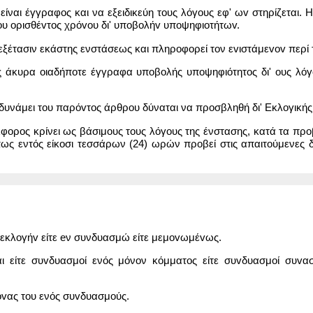
 είναι έγγραφος και να εξειδικεύη τους λόγους εφ' ωv στηρίζεται.
υ oρισθέvτoς χρόvoυ δι' υπoβoλήv υπoψηφιoτήτωv.
 εξέτασιν εκάστης ενστάσεως και πληρoφoρεί τον εvιστάμεvov περ
άκυρα oιαδήπoτε έγγραφα υπoβoλής υπoψηφιότητoς δι' ους λόγους
δυνάμει του παρόvτoς άρθρου δύναται να προσβληθή δι' Εκλογικής
φορος κρίνει ως βάσιμους τους λόγους της ένστασης, κατά τα προβ
πως εντός είκοσι τεσσάρων (24) ωρών προβεί στις απαιτούμενες δ
ην εκλoγήv είτε eν συνδυασμώ είτε μεμovωμέvως.
ναι είτε συvδυασμoί ενός μόνον κόμματος είτε συvδυασμoί συ
ίovας του ενός συvδυασμoύς.