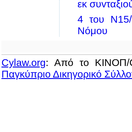
εκ συvταξι
4 του Ν15/
Νόμου
Cylaw.org
: Από το ΚΙΝOΠ/
Παγκύπριο Δικηγορικό Σύλλο