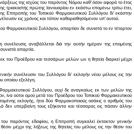
ενάρξεως της ισχύος του παρόντος Νόμου καθ’ όσον αφορά το έτος
της τριακοστής πρώτης Ιανουαρίου εν εκάστω επομένω τρίτω έτει,
ης Επιτροπής του Τοπικού Φαρμακευτικού Συλλόγου δι’ εκάστην
νέλευσιν εις χρόνος και τόπον καθορισθησόμενον υπ’ αυτού.
κού Φαρμακευτικού Συλλόγου, απαρτίαν δε συνιστά το εν τέταρτον
 η συνέλευσις αναβάλλεται διά την αυτήν ημέραν της επομένης
συνιστά απαρτία.
εκ του Προέδρου και τεσσάρων μελών ων η θητεία διαρκεί μέχρι
νικήν συνέλευσιν του Συλλόγου δι' εκλογήν νέου μέλους εις την
ου οποίου εξελέγη.
 Φαρμακευτικού Συλλόγου, ουχί δε αναγκαίως εκ των μελών της
, ίνα ούτοι ομού μετά του Προέδρου του Τοπικού Φαρμακευτικού
πομένης εκλογής, ήτοι δύο Φαρμακοποιούς οσάκις ο αριθμός του
λλά δεν υπερβαίνη τους εξήκοντα και τέσσαρας εις πάσαν άλλην
 του παρόντος εδαφίου, η Επιτροπή συγκαλεί έκτακτον γενικήν
θέσιν μέχρι της λήξεως της θητείας του μέλους εις την θέσιν του