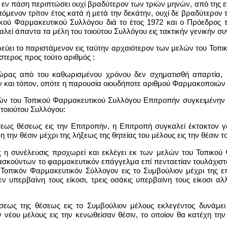
, εν πάση περιπτώσει ουχί βραδύτερον των τριών μηνών, από της 
όμενον τρίτον έτος κατά ή μετά την δεκάτην, ουχί δε βραδύτερον 
κού Φαρμακευτικού Συλλόγου διά το έτος 1972 και ο Πρόεδρος τ
λεί άπαντα τα μέλη του τοιούτου Συλλόγου εις τακτικήν γενικήν συ
εύει το παριστάμενον εις ταύτην αρχαιότερον των μελών του Τοπι
τερος προς τούτο αριθμός :
ς ώρας από του καθωρισμένου χρόνου δεν σχηματισθή απαρτία,
ν και τόπον, οπότε η παρουσία οιουδήποτε αριθμού Φαρμακοποιών 
λών του Τοπικού Φαρμακευτικού Συλλόγου Επιτροπήν συγκειμένην 
τοιούτου Συλλόγου:
σεως θέσεως εις την Επιτροπήν, η Επιτροπή συγκαλεί έκτακτον γε
 την θέσιν μέχρι της λήξεως της θητείας του μέλους εις την θέσιν τ
ς η συνέλευσις προχωρεί και εκλέγει εκ των μελών του Τοπικού
κούντων το φαρμακευτικόν επάγγελμα επί πενταετίαν τουλάχιστον
Τοπικόν Φαρμακευτικόν Σύλλογον εις το Συμβούλιον μέχρι της ε
ν υπερβαίνη τους είκοσι, τρεις οσάκις υπερβαίνη τους είκοσι α
ώσεως της θέσεως εις το Συμβούλιον μέλους εκλεγέντος δυνάμει
 νέου μέλους εις την κενωθείσαν θέσιν, το οποίον θα κατέχη την 