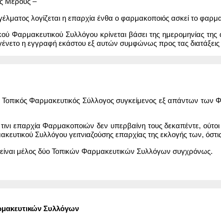
ος Μέρους –
λματος λογίζεται η επαρχία ένθα ο φαρμακοποιός ασκεί το φαρμακ
κού Φαρμακευτικού Συλλόγου κρίνεται βάσει της ημερομηνίας της 
ένετο η εγγραφή εκάστου εξ αυτών συμφώνως προς τας διατάξεις 
αι Τοπικός Φαρμακευτικός Σύλλογος συγκείμενος εξ απάντων των 
εν τινι επαρχία Φαρμακοποιών δεν υπερβαίνη τους δεκαπέντε, ούτ
κευτικού Συλλόγου γειτνιαζούσης επαρχίας της εκλογής των, όστι
α είναι μέλος δύο Τοπικών Φαρμακευτικών Συλλόγων συγχρόνως.
αρμακευτικών Συλλόγων