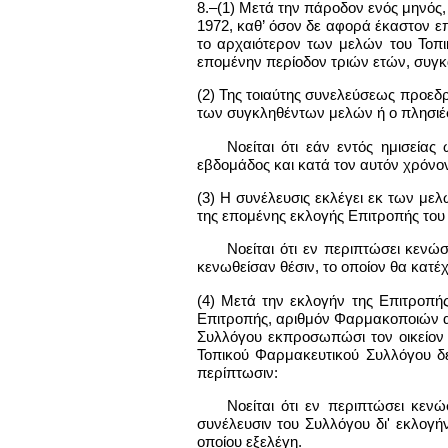
8.–(1) Μετά την πάροδον ενός μηνός
1972, καθ’ όσον δε αφορά έκαστον επ
το αρχαιότερον των μελών του Τοπι
επομένην περίοδον τριών ετών, συγκα
(2) Της τοιαύτης συνελεύσεως προεδρ
των συγκληθέντων μελών ή ο πλησιέσ
Νοείται ότι εάν εντός ημισεία
εβδομάδος και κατά τον αυτόν χρόνο
(3) Η συνέλευσις εκλέγει εκ των με
της επομένης εκλογής Επιτροπής του 
Νοείται ότι εν περιπτώσει κενώ
κενωθείσαν θέσιν, το οποίον θα κατέχη
(4) Μετά την εκλογήν της Επιτροπή
Επιτροπής, αριθμόν Φαρμακοποιών ασ
Συλλόγου εκπροσωπώσι τον οικείον 
Τοπικού Φαρμακευτικού Συλλόγου δε
περίπτωσιν:
Νοείται ότι εν περιπτώσει κεν
συνέλευσιν του Συλλόγου δι' εκλογήν
οποίου εξελέγη.