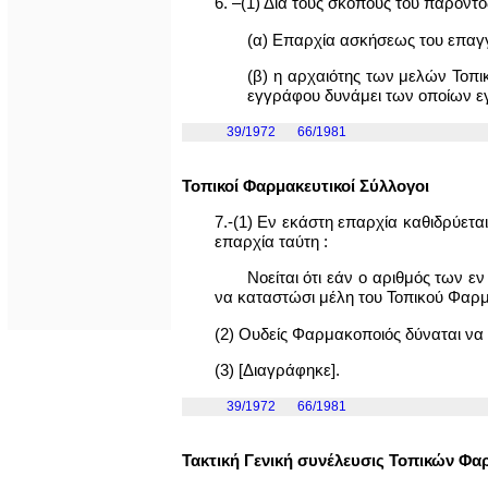
6. –(1) Διά τους σκοπούς του παρόντ
(α) Επαρχία ασκήσεως του επαγγέ
(β) η αρχαιότης των μελών Τοπι
εγγράφου δυνάμει των οποίων εγ
39/1972
66/1981
Τοπικοί Φαρμακευτικοί Σύλλογοι
7.-(1) Εν εκάστη επαρχία καθιδρύετ
επαρχία ταύτη :
Νοείται ότι εάν ο αριθμός των 
να καταστώσι μέλη του Τοπικού Φαρμα
(2) Ουδείς Φαρμακοποιός δύναται ν
(3) [Διαγράφηκε].
39/1972
66/1981
Τακτική Γενική συνέλευσις Τοπικών Φ