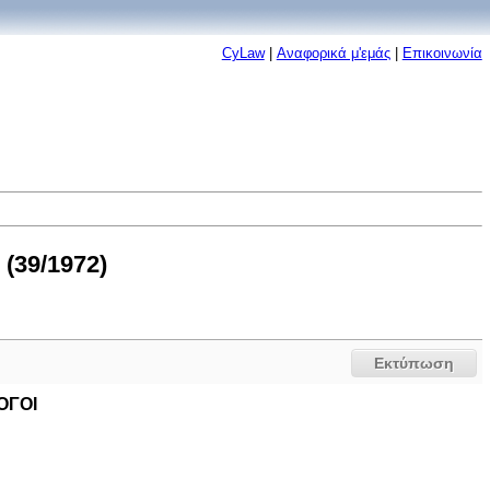
CyLaw
|
Αναφορικά μ'εμάς
|
Επικοινωνία
(39/1972)
Εκτύπωση
ΟΓΟΙ