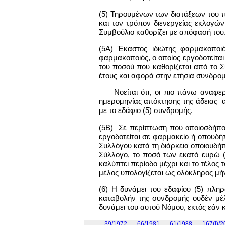
(5) Τηρουμένων των διατάξεων του π
και τον τρόπον διενεργείας εκλογών
Συμβούλιο καθορίζει με απόφασή του
(5Α) Έκαστος ιδιώτης φαρμακοποιό
φαρμακοποιός, ο οποίος εργοδοτείτα
του ποσού που καθορίζεται από το Σ
έτους και αφορά στην ετήσια συνδρομ
Νοείται ότι, οι πιο πάνω αναφ
ημερομηνίας απόκτησης της άδειας α
με το εδάφιο (5) συνδρομής.
(5Β) Σε περίπτωση που οποιοσδήποτ
εργοδοτείται σε φαρμακείο ή οπουδή
Συλλόγου κατά τη διάρκεια οποιουδή
Σύλλογο, το ποσό των εκατό ευρώ (
καλύπτει περίοδο μέχρι και το τέλος
μέλος υπολογίζεται ως ολόκληρος μή
(6) Η δυνάμει του εδαφίου (5) πλ
καταβολήν της συνδρομής ουδέν μέλ
δυνάμει του αυτού Νόμου, εκτός εάν
39/1972
66/1981
61/1988
167(Ι)/