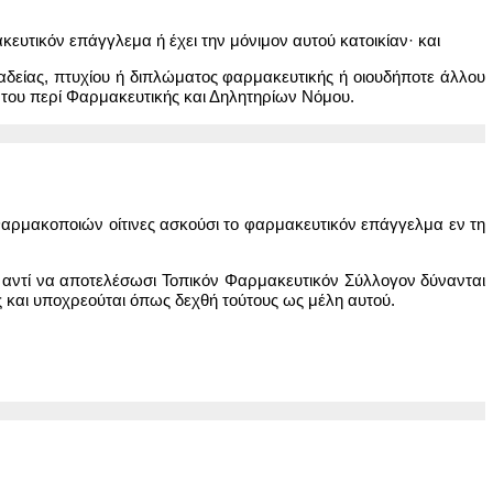
ευτικόν επάγγλεμα ή έχει την μόνιμον αυτού κατοικίαν· και
αδείας, πτυχίου ή διπλώματος φαρμακευτικής ή οιουδήποτε άλλου
του περί Φαρμακευτικής και Δηλητηρίων Νόμου.
Φαρμακοποιών οίτινες ασκούσι το φαρμακευτικόν επάγγελμα εν τη
οι αντί να αποτελέσωσι Τοπικόν Φαρμακευτικόν Σύλλογον δύνανται
ς και υποχρεούται όπως δεχθή τούτους ως μέλη αυτού.