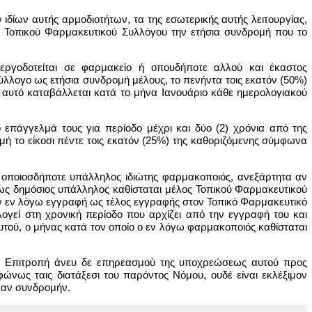
ιδίων αυτής αρμοδιοτήτων, τα της εσωτερικής αυτής λειτουργίας,
ου Τοπικού Φαρμακευτικού Συλλόγου την ετήσια συνδρομή που το
 εργοδοτείται σε φαρμακείο ή οπουδήποτε αλλού και έκαστος
λλογο ως ετήσια συνδρομή μέλους, το πενήντα τοις εκατόν (50%)
 αυτό καταβάλλεται κατά το μήνα Ιανουάριο κάθε ημερολογιακού
 επάγγελμά τους για περίοδο μέχρι και δύο (2) χρόνια από της
 το είκοσι πέντε τοις εκατόν (25%) της καθοριζόμενης σύμφωνα
ή οποιοσδήποτε υπάλληλος ιδιώτης φαρμακοποιός, ανεξάρτητα αν
 ως δημόσιος υπάλληλος καθίσταται μέλος Τοπικού Φαρμακευτικού
την εν λόγω εγγραφή ως τέλος εγγραφής στον Τοπικό Φαρμακευτικό
ογεί στη χρονική περίοδο που αρχίζει από την εγγραφή του και
αυτού, ο μήνας κατά τον οποίο ο εν λόγω φαρμακοποιός καθίσταται
 τη Επιτροπή άνευ δε επηρεασμού της υποχρεώσεως αυτού προς
ώνως ταις διατάξεσι του παρόντος Νόμου, ουδέ είναι εκλέξιμον
έαν συνδρομήν.