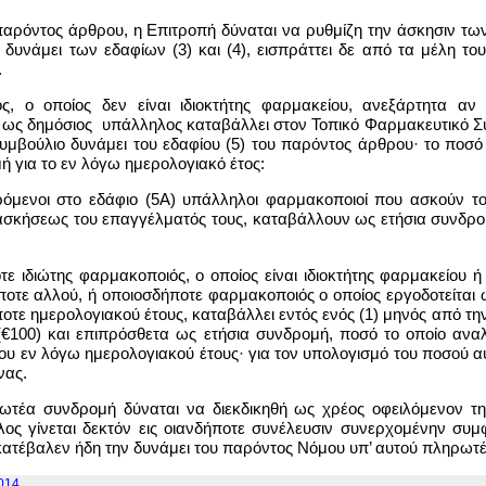
αρόντος άρθρου, η Επιτροπή δύναται να ρυθμίζη την άσκησιν των 
 δυνάμει των εδαφίων (3) και (4), εισπράττει δε από τα μέλη τ
.
ς, ο οποίος δεν είναι ιδιοκτήτης φαρμακείου, ανεξάρτητα αν
ι ως δημόσιος υπάλληλος καταβάλλει στον Τοπικό Φαρμακευτικό Σύ
υμβούλιο δυνάμει του εδαφίου (5) του παρόντος άρθρου· το ποσό
ή για το εν λόγω ημερολογιακό έτος:
ερόμενοι στο εδάφιο (5Α) υπάλληλοι φαρμακοποιοί που ασκούν το
σκήσεως του επαγγέλματός τους, καταβάλλουν ως ετήσια συνδρομή
ε ιδιώτης φαρμακοποιός, ο οποίος είναι ιδιοκτήτης φαρμακείου 
ποτε αλλού, ή οποιοσδήποτε φαρμακοποιός ο οποίος εργοδοτείται
ποτε ημερολογιακού έτους, καταβάλλει εντός ενός (1) μηνός από 
€100) και επιπρόσθετα ως ετήσια συνδρομή, ποσό το οποίο αναλ
 του εν λόγω ημερολογιακού έτους· για τον υπολογισμό του ποσού 
νας.
ηρωτέα συνδρομή δύναται να διεκδικηθή ως χρέος οφειλόμενον
ος γίνεται δεκτόν εις οιανδήποτε συνέλευσιν συνερχομένην συμφ
 κατέβαλεν ήδη την δυνάμει του παρόντος Νόμου υπ’ αυτού πληρωτ
2014