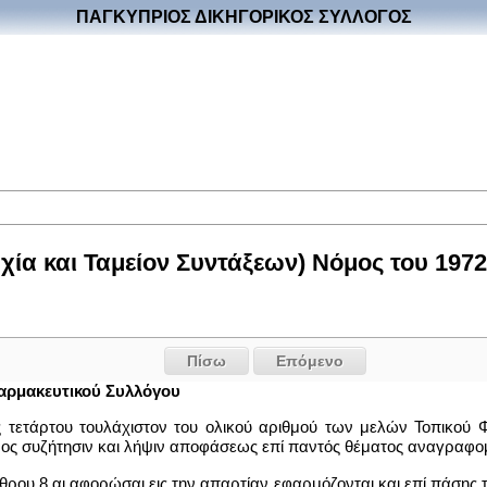
ΠΑΓΚΥΠΡΙΟΣ ΔΙΚΗΓΟΡΙΚΟΣ ΣΥΛΛΟΓΟΣ
ία και Ταμείον Συντάξεων) Νόμος του 1972 
Πίσω
Επόμενο
Φαρμακευτικού Συλλόγου
ός τετάρτου τουλάχιστον του ολικού αριθμού των μελών Τοπικού
ρος συζήτησιν και λήψιν αποφάσεως επί παντός θέματος αναγραφο
υ άρθρου 8 αι αφορώσαι εις την απαρτίαν εφαρμόζονται και επί πάσ