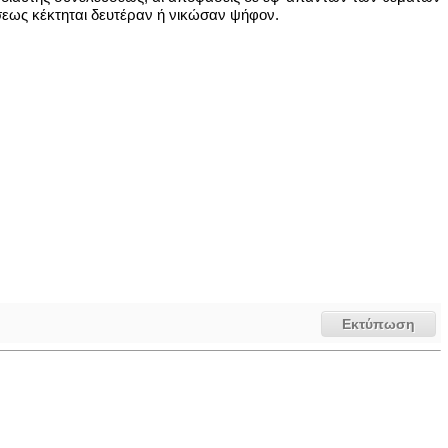
εως κέκτηται δευτέραν ή νικώσαν ψήφον.
Εκτύπωση