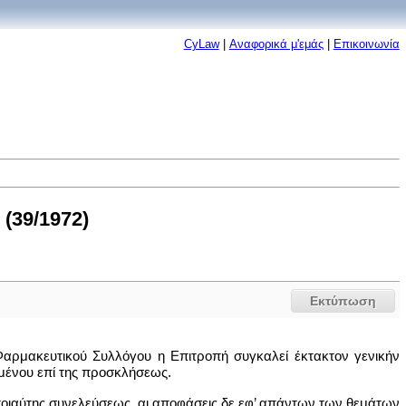
CyLaw
|
Αναφορικά μ'εμάς
|
Επικοινωνία
(39/1972)
Εκτύπωση
 Φαρμακευτικού Συλλόγου η Επιτροπή συγκαλεί έκτακτον γενικήν
μένου επί της προσκλήσεως.
ης τοιαύτης συνελεύσεως, αι αποφάσεις δε εφ’ απάντων των θεμάτων