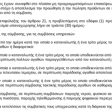
οίες έχουν συναφθεί στο πλαίσιο μη προγραμματισμένων επισκέψε
 στόχο ή αποτέλεσμα την προώθηση ή την πώληση προϊόντων σε κ
ει από τη σύμβαση.
επιφύλαξης του άρθρου 21, η προβλεπόμενη στο εδάφιο (1) προ
σμία υπαναχώρησης λήγει σε τριάντα (30) ημέρες-
 της σύμβασης, για τις συμβάσεις υπηρεσιών·
από την ημέρα κατά την οποία ο καταναλωτής ή ένα τρίτο μέρος το
αθών ή διαφορετικά-
οποία ο καταναλωτής ή ένα τρίτο μέρος το οποίο υποδεικνύεται απ
 περίπτωση πολλών αγαθών παραγγελθέντων από τον καταναλωτή μ
 οποία ο καταναλωτής ή ένα τρίτο μέρος το οποίο υποδεικνύεται απ
του τελευταίου τεμαχίου, σε περίπτωση παράδοσης αγαθού αποτελού
ην οποία ο καταναλωτής ή ένα τρίτο μέρος το οποίο υποδεικνύετ
 σε περίπτωση σύμβασης τακτικής παράδοσης αγαθών σε καθορισμ
σύμβασης, σε περίπτωση συμβάσεων παροχής νερού, φυσικού αερίο
νη ποσότητα, παροχής τηλεθέρμανσης ή παροχής ψηφιακού περιεχο
α εκτελέσουν τις συμβατικές τους υποχρεώσεις κατά τη διάρκεια τ