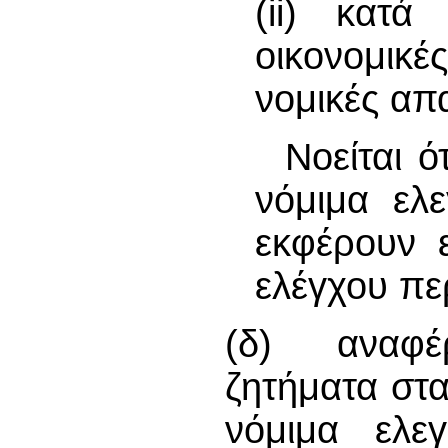
(ii) κατά
οικονομικέ
νομικές απα
Νοείται ό
νόμιμα ελ
εκφέρουν 
ελέγχου πε
(δ) αναφέ
ζητήματα στα
νόμιμα ελεγ