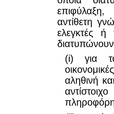
επιφύλαξη
αντίθετη γνώ
ελεγκτές ή 
διατυπώνουν 
(i) για 
οικονομι
αληθινή κα
αντίστοιχ
πληροφόρη