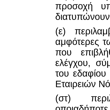
προσοχή υπ
διατυπώνουν
(ε) περιλα
αμφότερες τ
που επιβλή
ελέγχου, σύ
του εδαφίου
Εταιρειών Ν
(στ) περ
οποιαδήποτ