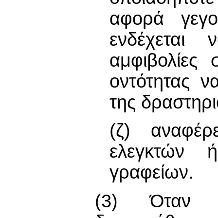
αφορά γεγο
ενδέχεται 
αμφιβολίες 
οντότητας να
της δραστηρι
(ζ) αναφέ
ελεγκτών 
γραφείων.
(3) Όταν ο