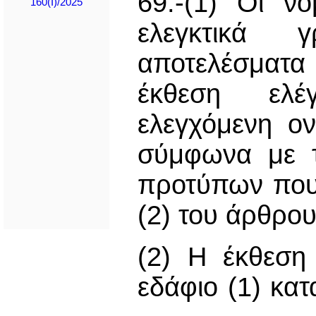
69.-(1) Οι νό
160(I)/2025
ελεγκτικά 
αποτελέσματα
έκθεση ελέ
ελεγχόμενη ον
σύμφωνα με τ
προτύπων που 
(2) του άρθρου
(2) Η έκθεση
εδάφιο (1) κατ