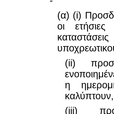
-
(α) (i) Προσδ
οι ετήσιες 
καταστάσεις
υποχρεωτικού
(ii) προ
ενοποιημέν
η ημερομ
καλύπτουν,
(iii) πρ