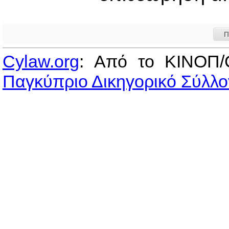
Π
Cylaw.org
: Από το ΚΙΝOΠ/
Παγκύπριο Δικηγορικό Σύλλο