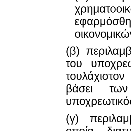
χρηματοοι
εφαρμόσθη
οικονομικώ
(β) περιλαμ
του υποχρε
τουλάχιστο
βάσει των
υποχρεωτικός
(γ) περιλαμ
οποία δια