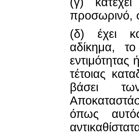
(γ) κατέχε
προσωρινό, 
(δ) έχει κα
αδίκημα, το
εντιμότητας 
τέτοιας κατα
βάσει τω
Αποκαταστάσ
όπως αυτός
αντικαθίστατα