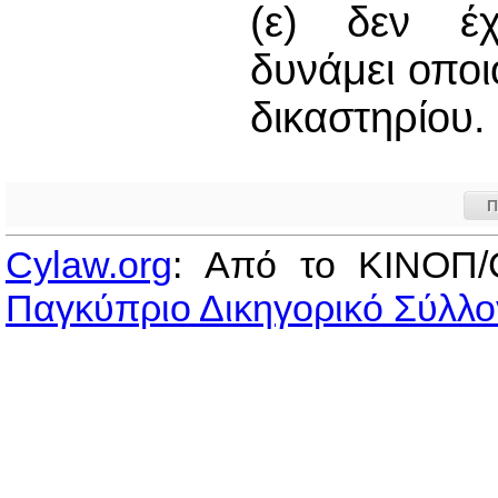
(ε) δεν έχε
δυνάμει οπο
δικαστηρίου.
Π
Cylaw.org
: Από το ΚΙΝOΠ/
Παγκύπριο Δικηγορικό Σύλλο