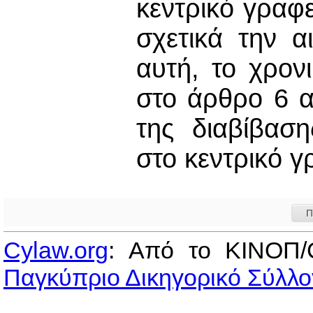
κεντρικό γραφ
σχετικά την 
αυτή, το χρον
στο άρθρο 6 α
της διαβίβασ
στο κεντρικό γ
Π
Cylaw.org
: Από το ΚΙΝOΠ/
Παγκύπριο Δικηγορικό Σύλλο