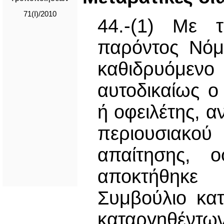
71(I)/2010
44.-(1) Με 
παρόντος Νόμ
καθιδρυόμε
αυτοδικαίως ο 
ή οφειλέτης, 
περιουσιακο
απαίτησης, 
αποκτήθηκε
Συμβούλιο κατ
καταργηθέντω