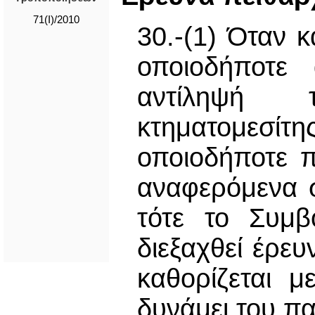
71(I)/2010
30.-(1) Όταν 
οποιοδήποτε
αντίληψή 
κτηματομεσίτ
οποιοδήποτε 
αναφερόμενα σ
τότε το Συμβ
διεξαχθεί έρε
καθορίζεται μ
δυνάμει του π