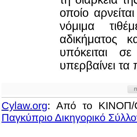
οποίο αρνείτα
νόμιμα τιθέ
αδικήματος κ
υπόκειται σ
υπερβαίνει τα
Π
Cylaw.org
: Από το ΚΙΝOΠ/
Παγκύπριο Δικηγορικό Σύλλο