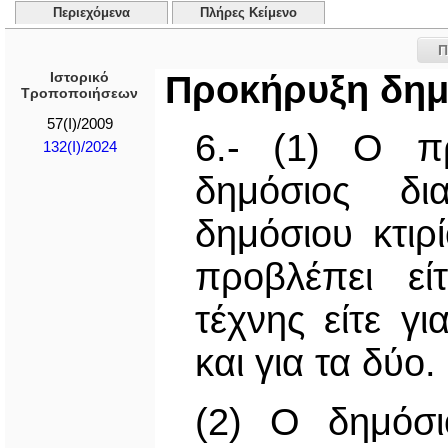
Περιεχόμενα
Πλήρες Κείμενο
Π
Ιστορικό
Προκήρυξη δημ
Τροποποιήσεων
57(I)/2009
6.- (1) Ο π
132(I)/2024
δημόσιος δι
δημόσιου κτιρ
προβλέπει εί
τέχνης είτε γ
και για τα δύο.
(2) Ο δημόσιο