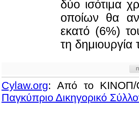
δύο ισότιμα χ
οποίων θα ανέ
εκατό (6%) το
τη δημιουργία 
Π
Cylaw.org
: Από το ΚΙΝOΠ/
Παγκύπριο Δικηγορικό Σύλλο