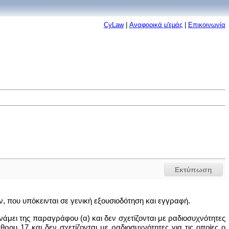
CyLaw
|
Αναφορικά μ'εμάς
|
Επικοινωνία
Εκτύπωση
, που υπόκεινται σε γενική εξουσιοδότηση και εγγραφή.
νάμει της παραγράφου (α) και δεν σχετίζονται με ραδιοσυχνότητες
ου 17 και δεν σχετίζονται με ραδιοσυχνότητες για τις οποίες ο