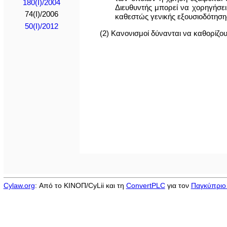
180(I)/2004
Διευθυντής μπορεί να χορηγήσει
74(I)/2006
καθεστώς γενικής εξουσιοδότηση
50(I)/2012
(2) Κανονισμοί δύνανται να καθορίζου
Cylaw.org
: Από το ΚΙΝOΠ/CyLii και τη
ConvertPLC
για τον
Παγκύπριο 