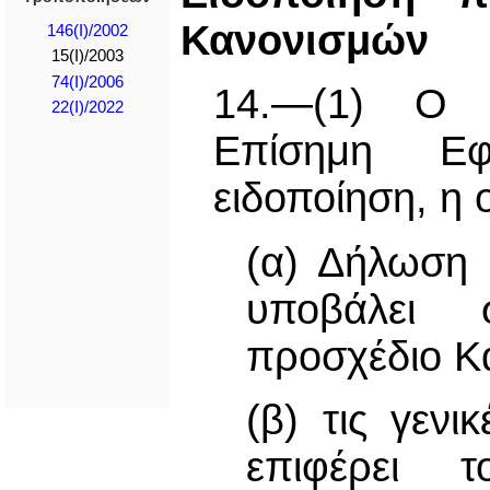
Κανονισμών
146(I)/2002
15(I)/2003
74(I)/2006
14.—(1) Ο Υ
22(I)/2022
Επίσημη Εφ
ειδοποίηση, η 
(α) Δήλωση 
υποβάλει 
προσχέδιο Κ
(β) τις γεν
επιφέρει τ