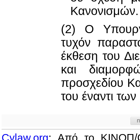
Κανονισμών.
(2) Ο Υπουργ
τυχόν παραστ
έκθεση του Δι
και διαμορφώ
προσχεδίου Κα
του έναντι τω
Π
Cylaw.org
: Από το ΚΙΝOΠ/