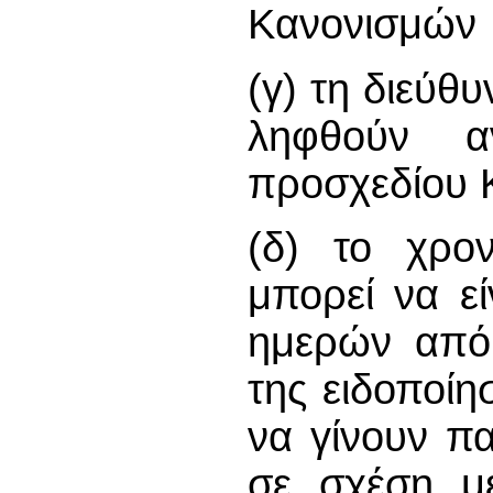
Κανονισμών
(γ) τη διεύθ
ληφθούν αν
προσχεδίου 
(δ) το χρον
μπορεί να εί
ημερών από 
της ειδοποίη
να γίνουν π
σε σχέση με