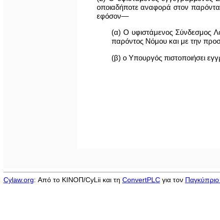
οποιαδήποτε αναφορά στον παρόντα
εφόσον—
(α) Ο υφιστάμενος Σύνδεσμος Λ
παρόντος Νόμου και με την προσ
(β) ο Υπουργός πιστοποιήσει ε
Cylaw.org
: Από το ΚΙΝOΠ/CyLii και τη
ConvertPLC
για τον
Παγκύπριο 