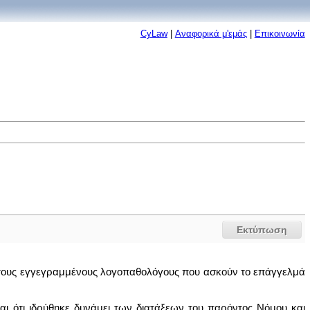
CyLaw
|
Αναφορικά μ'εμάς
|
Επικοινωνία
Εκτύπωση
 τους εγγεγραμμένους λογοπαθολόγους που ασκούν το επάγγελμά
 ότι ιδρύθηκε δυνάμει των διατάξεων του παρόντος Νόμου και