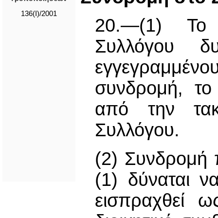
136(I)/2001
20.—(1) Το 
Συλλόγου δυ
εγγεγραμμέν
συνδρομή, το
από την τακ
Συλλόγου.
(2) Συνδρομή 
(1) δύναται ν
εισπραχθεί ω