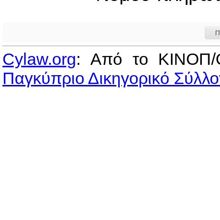
Π
Cylaw.org
: Από το ΚΙΝOΠ/
Παγκύπριο Δικηγορικό Σύλλο