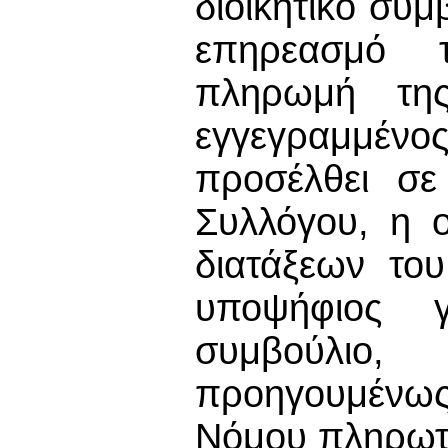
διοικητικό συμ
επηρεασμό 
πληρωμή της
εγγεγραμμένος
προσέλθει σε
Συλλόγου, η ο
διατάξεων το
υποψήφιος γ
συμβούλιο
προηγουμένω
Νόμου πληρωτ