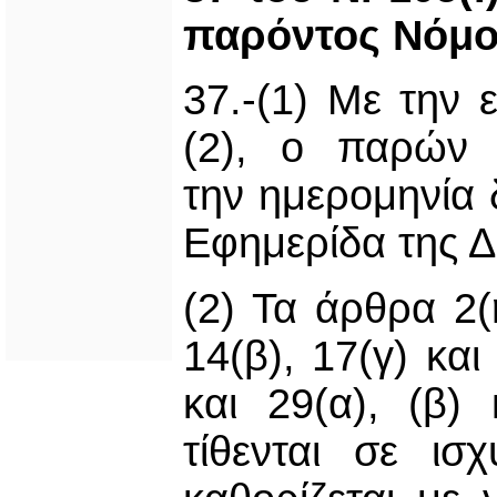
παρόντος Νόμ
37.-(1) Με την 
(2), ο παρών 
την ημερομηνία 
Εφημερίδα της Δ
(2) Τα άρθρα 2(η
14(β), 17(γ) και
και 29(α), (β)
τίθενται σε ι