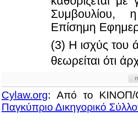
καθορίζεται με
Συμβουλίου, 
Επίσημη Εφημερί
(3) Η ισχύς του
θεωρείται ότι άρ
Π
Cylaw.org
: Από το ΚΙΝOΠ/
Παγκύπριο Δικηγορικό Σύλλο