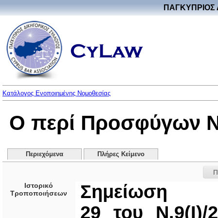
ΠΑΓΚΥΠΡΙΟΣ 
Κατάλογος Ενοποιημένης Νομοθεσίας
Ο περί Προσφύγων Νό
Περιεχόμενα
Πλήρες Κείμενο
Π
Ιστορικό
Σημείωση
Τροποποιήσεων
29 του Ν.9(I)