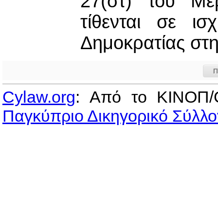
27(στ) του Μ
τίθενται σε ι
Δημοκρατίας στ
Π
Cylaw.org
: Από το ΚΙΝOΠ/
Παγκύπριο Δικηγορικό Σύλλο