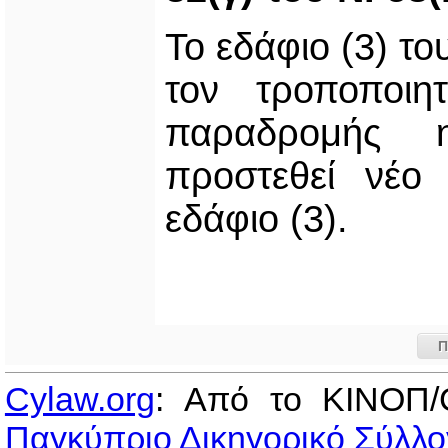
Το εδάφιο (3) τ
τον τροποποιη
παραδρομής 
προστεθεί νέο
εδάφιο (3).
Π
Cylaw.org
: Από το ΚΙΝOΠ/
Παγκύπριο Δικηγορικό Σύλλο