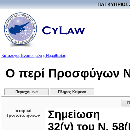
ΠΑΓΚΥΠΡΙΟΣ 
Κατάλογος Ενοποιημένης Νομοθεσίας
Ο περί Προσφύγων Νό
Περιεχόμενα
Πλήρες Κείμενο
Π
Ιστορικό
Σημείωση
Τροποποιήσεων
32(γ) του Ν. 58