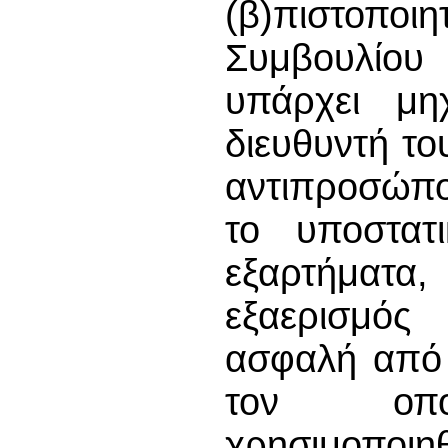
(β)πιστοπο
Συμβουλίου
υπάρχει μη
διευθυντή τ
αντιπροσώπο
το υποστατ
εξαρτήματα
εξαερισμός
ασφαλή από 
τον οπο
χρησιμοποιη