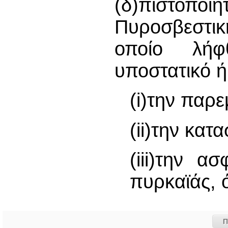
(δ)πιστοποι
Πυροσβεστικ
οποίο λή
υποστατικό ή
(i)την παρ
(ii)την κατ
(iii)την 
πυρκαϊάς,
Π