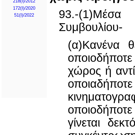
218(Ι)/2012
172(I)/2020
93.-(1)Μέσ
51(I)/2022
Συμβουλίου-
(α)Κανένα θ
οποιοδήποτε
χώρος ή αντί
οποιαδήπο
κινηματογ
οποιοδήποτ
γίνεται δεκ