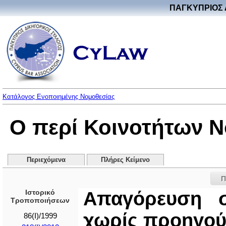
ΠΑΓΚΥΠΡΙΟΣ 
Κατάλογος Ενοποιημένης Νομοθεσίας
Ο περί Κοινοτήτων Νό
Περιεχόμενα
Πλήρες Κείμενο
Π
Ιστορικό
Απαγόρευση σ
Τροποποιήσεων
χωρίς προηγού
86(I)/1999