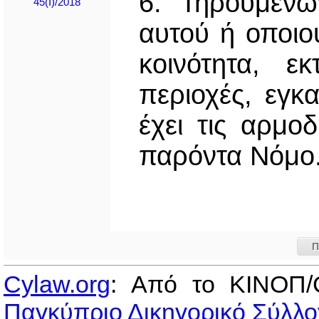
6. Τηρουμένω
45(I)/2018
αυτού ή οποιο
κοινότητα, ε
περιοχές, εγκ
έχει τις αρμο
παρόντα Νόμο
Π
Cylaw.org
: Από το ΚΙΝOΠ/
Παγκύπριο Δικηγορικό Σύλλο