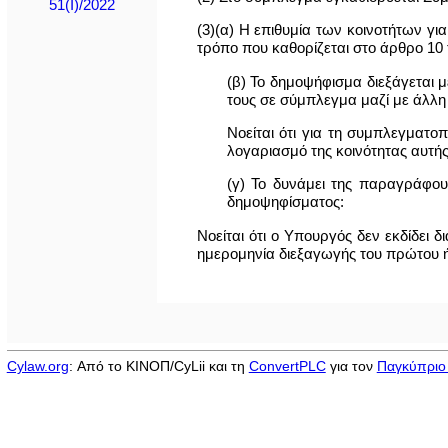
51(I)/2022
(3)(α) Η επιθυμία των κοινοτήτων γ
τρόπο που καθορίζεται στο άρθρο 10
(β) Το δημοψήφισμα διεξάγεται 
τους σε σύμπλεγμα μαζί με άλλη 
Νοείται ότι για τη συμπλεγματοπ
λογαριασμό της κοινότητας αυτής
(γ) Το δυνάμει της παραγράφου
δημοψηφίσματος:
Νοείται ότι ο Υπουργός δεν εκδίδει
ημερομηνία διεξαγωγής του πρώτου 
Cylaw.org
: Από το ΚΙΝOΠ/CyLii και τη
ConvertPLC
για τον
Παγκύπριο 