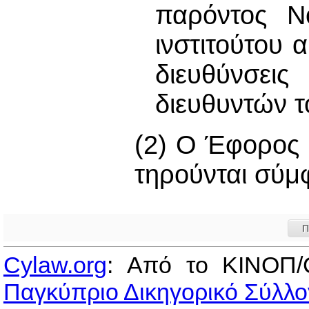
παρόντος Ν
ινστιτούτου α
διευθύνσει
διευθυντών τ
(2) Ο Έφορος 
τηρούνται σύμ
Π
Cylaw.org
: Από το ΚΙΝOΠ/
Παγκύπριο Δικηγορικό Σύλλο