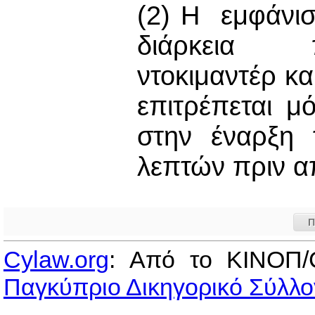
(2) Η εμφάνισ
διάρκεια π
ντοκιμαντέρ κ
επιτρέπεται μ
στην έναρξη 
λεπτών πριν α
Π
Cylaw.org
: Από το ΚΙΝOΠ/
Παγκύπριο Δικηγορικό Σύλλο