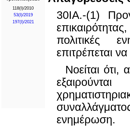
118(I)/2010
30ΙΑ.-(1) Πρ
53(I)/2019
197(I)/2021
επικαιρότητα
πολιτικές ε
επιτρέπεται να
Νοείται ότι
εξαιρούντα
χρηματιστηρ
συναλλάγματ
ενημέρωση.