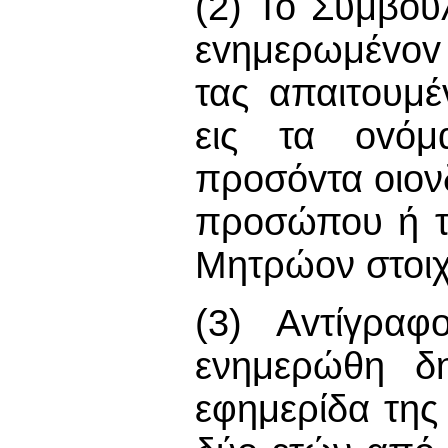
(2) Το Συμβού
εvημερωμέvov 
τας απαιτoυμ
εις τα ovόμ
πρoσόvτα οιον
προσώπου ή τα
Μητρώον στοιχ
(3) Αvτίγρα
ενημερώθη δη
εφημερίδα της