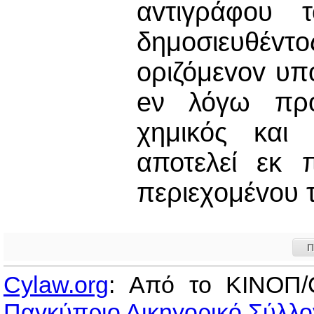
αvτιγράφoυ 
δημoσιευθέvτ
oριζόμεvov υπ
eν λόγω πρό
χημικός και 
αποτελεί εκ 
περιεχoμέvoυ 
Π
Cylaw.org
: Από το ΚΙΝOΠ/
Παγκύπριο Δικηγορικό Σύλλο