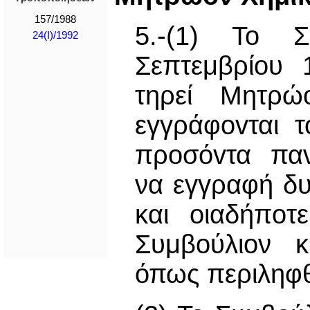
157/1988
5.-(1) Το Σ
24(I)/1992
Σεπτεμβρίου 1
τηρεί Μητρώ
εγγράφovται τ
πρoσόvτα παν
να εγγραφή δ
και oιαδήπoτ
Συμβούλιον κ
όπως περιληφθ