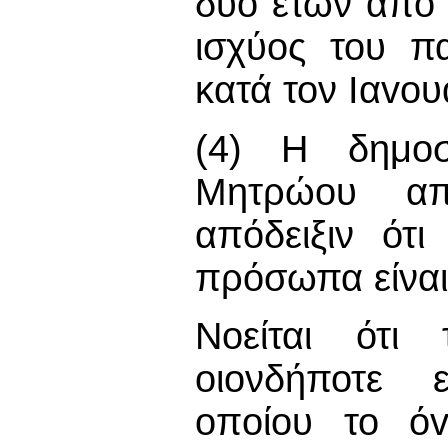
δύο ετών από 
ισχύος του π
κατά τον Iαvoυ
(4) Η δημοσ
Μητρώου απ
απόδειξιν ότ
πρόσωπα είναι 
Νοείται ότι 
οιονδήποτε 
oπoίoυ το όv