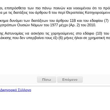
αται, επιπρόσθετα των πιο πάνω ποινών και νοουμένου ότι το πρ
α με τις διατάξεις του άρθρου 6 του περί Θεραπείας Κατηγορούμ
ίκημα δυνάμει των διατάξεων του άρθρου 11Β και του εδαφίου (7)
τρόπων Ουσιών Νόμων του 1977 μέχρι (Αρ. 2) του 2010.
ς Αστυνομίας να ασκήσει τις χορηγούμενες στο εδάφιο (10) του 
άκισης που δεν υπερβαίνει τους έξι (6) μήνες ή/και σε χρηματική πο
Πίσω
Επόμενο
Δικηγορικό Σύλλογο