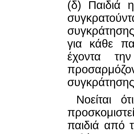
(δ) Παιδιά 
συγκρατο
συγκράτησης 
για κάθε πα
έχοντα τη
προσαρμόζον
συγκράτησης 
Νοείται ό
προσκομιστ
παιδιά από 