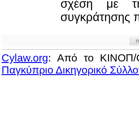
σχέση με τ
συγκράτησης π
Π
Cylaw.org
: Από το ΚΙΝOΠ/
Παγκύπριο Δικηγορικό Σύλλο