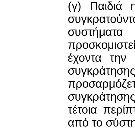
(γ) Παιδιά 
συγκρατού
συστήματα
προσκομιστ
έχοντα την 
συγκράτησ
προσαρμόζε
συγκράτησης
τέτοια περί
από το σύστη