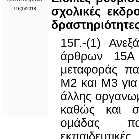
σχολικές εκδρ
116(I)/2018
δραστηριότητε
15Γ.-(1) Ανεξ
άρθρων 15Α 
μεταφοράς πα
Μ2 και Μ3 για
άλλης οργανωμ
καθώς και στ
ομάδας παι
εκπαιδευτικές,