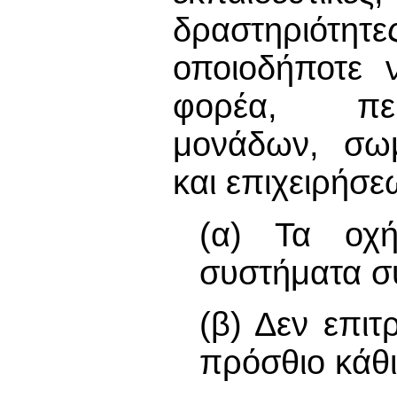
δραστηριότη
οποιοδήποτε 
φορέα, περ
μονάδων, σωμ
και επιχειρήσε
(α) Τα οχή
συστήματα σ
(β) Δεν επιτ
πρόσθιο κάθ