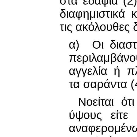
στα εδάφια (2
διαφημιστικά 
τις ακόλουθες δ
α) Οι διαστ
περιλαμβάνο
αγγελία ή π
τα σαράντα (
Νοείται ότ
ύψους είτε
αναφερομέ