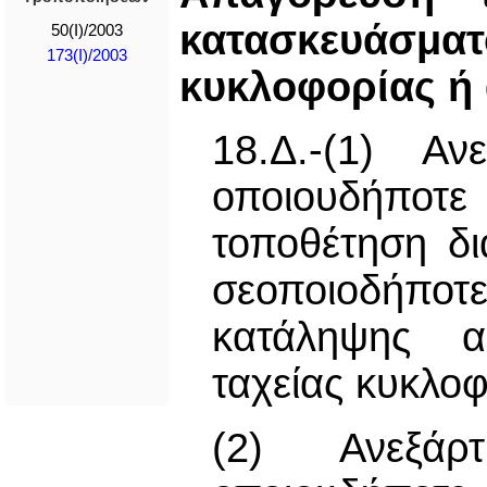
κατασκευάσμ
50(I)/2003
173(I)/2003
κυκλοφορίας ή
18.Δ.-(1) Αν
οποιουδήποτε
τοποθέτηση δ
σεοποιοδήπ
κατάληψης α
ταχείας κυκλοφ
(2) Ανεξάρ