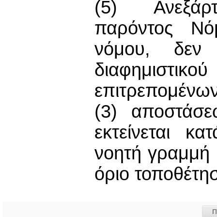
(5) Ανεξάρτ
παρόντος Νό
νόμου, δεν 
διαφημιστικο
επιτρεπομένων
(3) αποστάσ
εκτείνεται κ
νοητή γραμμή 
όριο τοποθέτησ
Π