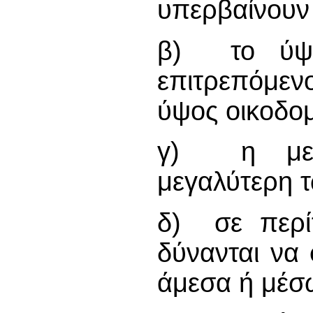
υπερβαίνουν 
β) το ύψο
επιτρεπόμενο
ύψος οικοδομ
γ) η μετα
μεγαλύτερη τ
δ) σε περίπ
δύνανται να 
άμεσα ή μέσ