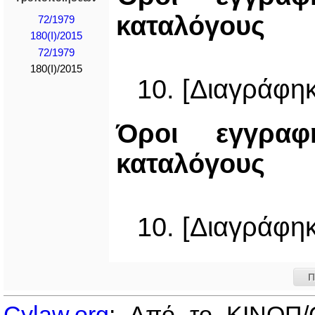
καταλόγους
72/1979
180(I)/2015
72/1979
180(I)/2015
10. [Διαγράφηκ
Όροι εγγραφ
καταλόγους
10. [Διαγράφηκ
Π
Cylaw.org
: Από το ΚΙΝOΠ/