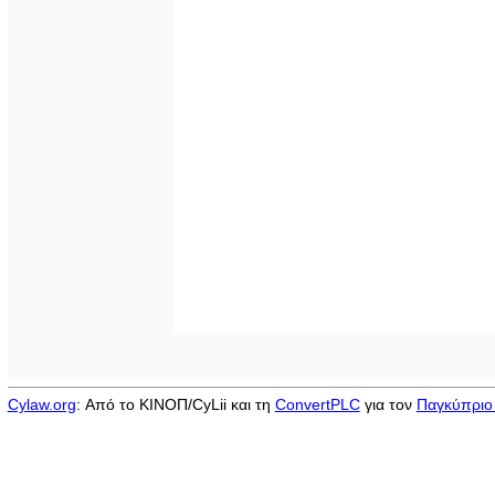
Cylaw.org
: Από το ΚΙΝOΠ/CyLii και τη
ConvertPLC
για τον
Παγκύπριο 