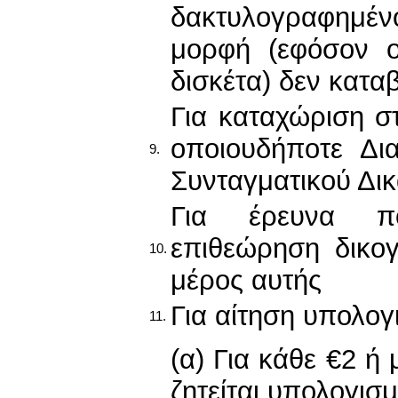
δακτυλογραφημένο
μορφή (εφόσον ο
δισκέτα) δεν κατα
Για καταχώριση 
οποιουδήποτε Δι
9.
Συνταγματικού Δι
Για έρευνα πο
επιθεώρηση δικο
10.
μέρος αυτής
Για αίτηση υπολο
11.
(α) Για κάθε €2 ή
ζητείται υπολογισ