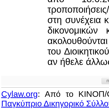
τροποποιήσει
στη συνέχεια 
δικονομικών 
ακολουθούνται
του Διοικητικ
αν ήθελε άλλως
Π
Cylaw.org
: Από το ΚΙΝOΠ/
Παγκύπριο Δικηγορικό Σύλλο