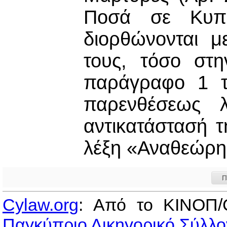
Ποσά σε Κυπρ
διορθώνονται μ
τους, τόσο στη
παράγραφο 1 το
παρενθέσεως 
αντικατάστασή τ
λέξη «Αναθεώρη
Π
Cylaw.org
: Από το ΚΙΝOΠ/
Παγκύπριο Δικηγορικό Σύλλο