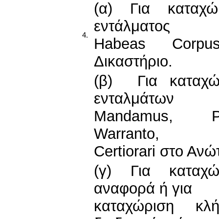
(α) Για καταχώ
εντάλματος
4.
Habeas Corpu
Δικαστήριο.
(β) Για καταχώ
ενταλμάτων
Mandamus, Pr
Warranto,
Certiorari στο Ανώ
(γ) Για καταχ
αναφορά ή για
καταχώριση κλ