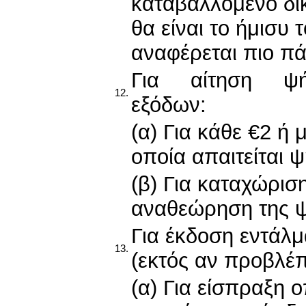
καταβαλλόμενο δικ
θα είναι το ήμισυ 
αναφέρεται πιο π
Για αίτηση ψή
12.
εξόδων:
(α) Για κάθε €2 ή 
οποία απαιτείται 
(β) Για καταχώριση
αναθεώρηση της 
Για έκδοση εντάλμ
13.
(εκτός αν προβλέπ
(α) Για είσπραξη 