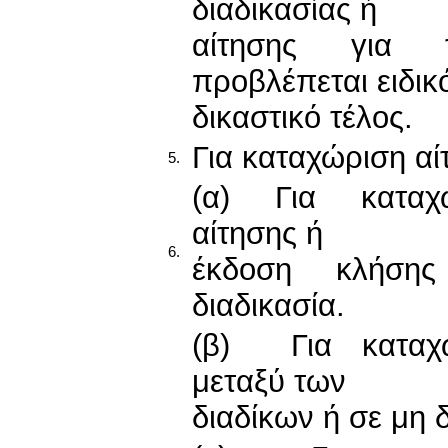
διαδικασίας ή
αίτησης για 
προβλέπεται ειδικ
δικαστικό τέλος.
Για καταχώριση αί
5.
(α) Για καταχ
αίτησης ή
6.
έκδοση κλήση
διαδικασία.
(β) Για καταχώ
μεταξύ των
διαδίκων ή σε μη 