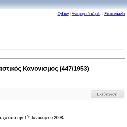
CyLaw
|
Αναφορικά μ'εμάς
|
Επικοινωνία
στικός Κανονισμός (447/1953)
Εκτύπωση
ην
ισχύ από την 1
Ιανουαρίου 2008.