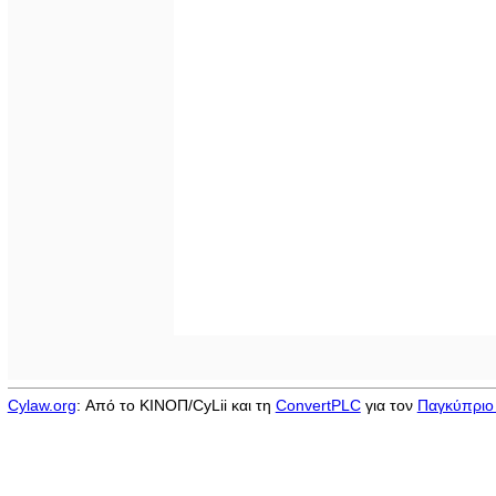
Cylaw.org
: Από το ΚΙΝOΠ/CyLii και τη
ConvertPLC
για τον
Παγκύπριο 